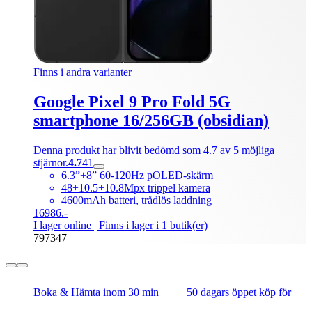
Finns i andra varianter
Google Pixel 9 Pro Fold 5G
smartphone 16/256GB (obsidian)
Denna produkt har blivit bedömd som 4.7 av 5 möjliga
stjärnor.
4.7
41
6.3”+8” 60-120Hz pOLED-skärm
48+10.5+10.8Mpx trippel kamera
4600mAh batteri, trådlös laddning
16986.-
I lager online
| Finns i lager i 1 butik(er)
797347
Boka & Hämta inom 30 min
50 dagars öppet köp för