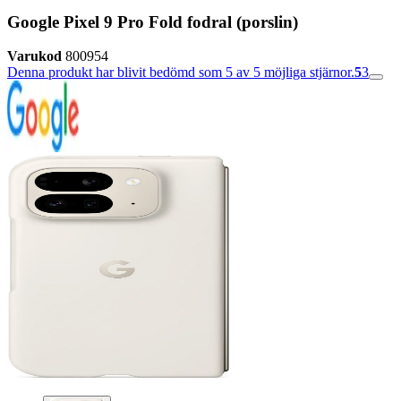
Google Pixel 9 Pro Fold fodral (porslin)
Varukod
800954
Denna produkt har blivit bedömd som 5 av 5 möjliga stjärnor.
5
3