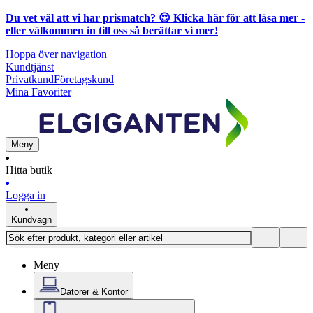
Du vet väl att vi har prismatch? 😍
Klicka här för att läsa mer
-
eller välkommen in till oss så berättar vi mer!
Hoppa över navigation
Kundtjänst
Privatkund
Företagskund
Mina Favoriter
Meny
Hitta butik
Logga in
Kundvagn
Meny
Datorer & Kontor