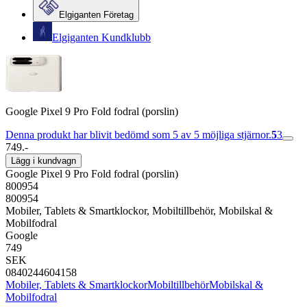
Elgiganten Företag
Elgiganten Kundklubb
Google Pixel 9 Pro Fold fodral (porslin)
Denna produkt har blivit bedömd som 5 av 5 möjliga stjärnor.
5
3
749.-
Lägg i kundvagn
Google Pixel 9 Pro Fold fodral (porslin)
800954
800954
Mobiler, Tablets & Smartklockor, Mobiltillbehör, Mobilskal &
Mobilfodral
Google
749
SEK
0840244604158
Mobiler, Tablets & Smartklockor
Mobiltillbehör
Mobilskal &
Mobilfodral