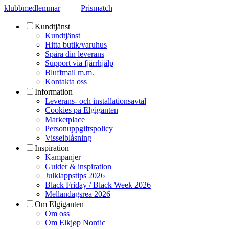
klubbmedlemmar
Prismatch
Kundtjänst
Kundtjänst
Hitta butik/varuhus
Spåra din leverans
Support via fjärrhjälp
Bluffmail m.m.
Kontakta oss
Information
Leverans- och installationsavtal
Cookies på Elgiganten
Marketplace
Personuppgiftspolicy
Visselblåsning
Inspiration
Kampanjer
Guider & inspiration
Julklappstips 2026
Black Friday / Black Week 2026
Mellandagsrea 2026
Om Elgiganten
Om oss
Om Elkjøp Nordic