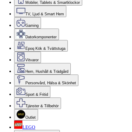
Mobiler, Tablets & Smartklockor
TV, Ljud & Smart Hem
Gaming
Datorkomponenter
Epoq Kök & Tvättstuga
Vitvaror
Hem, Hushåll & Trädgård
Personvård, Hälsa & Skönhet
Sport & Fritid
Tjänster & Tillbehör
Outlet
LEGO