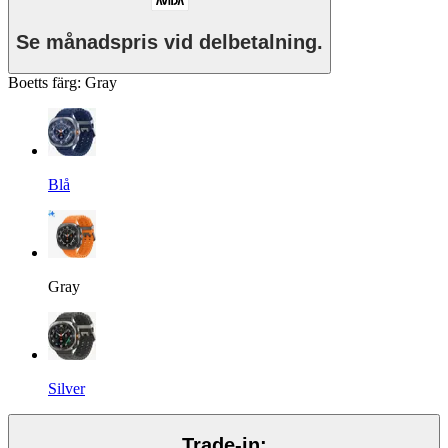
Se månadspris vid delbetalning.
Boetts färg
:
Gray
Blå
Gray
Silver
Trade-in: