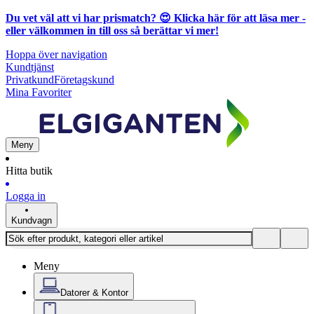
Du vet väl att vi har prismatch? 😍
Klicka här för att läsa mer
-
eller välkommen in till oss så berättar vi mer!
Hoppa över navigation
Kundtjänst
Privatkund
Företagskund
Mina Favoriter
Meny
Hitta butik
Logga in
Kundvagn
Meny
Datorer & Kontor