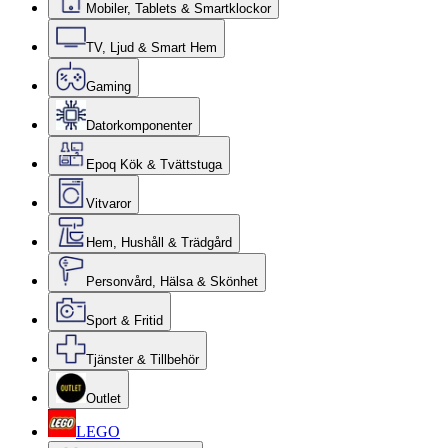
Mobiler, Tablets & Smartklockor
TV, Ljud & Smart Hem
Gaming
Datorkomponenter
Epoq Kök & Tvättstuga
Vitvaror
Hem, Hushåll & Trädgård
Personvård, Hälsa & Skönhet
Sport & Fritid
Tjänster & Tillbehör
Outlet
LEGO