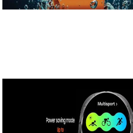
Galaxy Watch Ultra
Byggd för att tänja gränser, Galaxy Watch7 Ultra tål upp
till 55°C värme, 9 000m höjd, 10 ATM vattentryck och
fungerar smidigt genom allt med en ny, kraftfull 3nm
processor. Vandra längre med ett batteri som räcker upp
till 100 timmar i energisparläge. Den nya BioActive
Sensorn spårar dig noga och Galaxy AI ger insikter som
vägleder dig att tänja dina gränser.