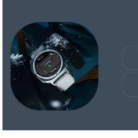
Erövra nya höjder