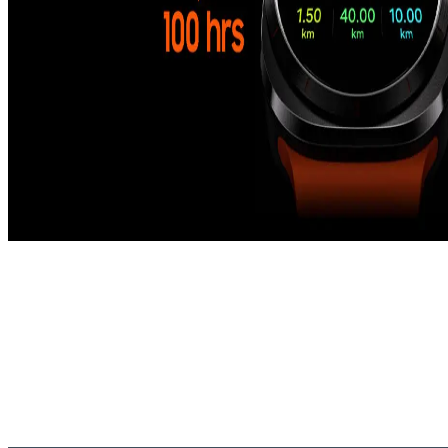
Batterikraft med hög uthållighet
Oavsett om du klättrar uppför klippor eller vandrar i flera
dagar, överskrid gränser utan att oroa dig för att behöva
ladda. Växla direkt mellan lägen - Strömsparläge för
träning för att spåra träningspass eller Strömsparläge
för långvarig användning. Håll dig laddad för vilka
1, 2, 3, 4, 5
spännande äventyr som än kommer din väg.