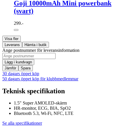
Goji 10000mAh Mini powerbank
(svart)
299.-
Visa fler
Leverans
Hämta i butik
Ange postnummer för leveransinformation
Lägg i kundvagn
Jämför
Spara
30 dagars öppet köp
50 dagars öppet köp för klubbmedlemmar
Teknisk specifikation
1.5" Super AMOLED-skärm
HR-monitor, ECG, BIA, SpO2
Bluetooth 5.3, Wi-Fi, NFC, LTE
Se alla specifikationer