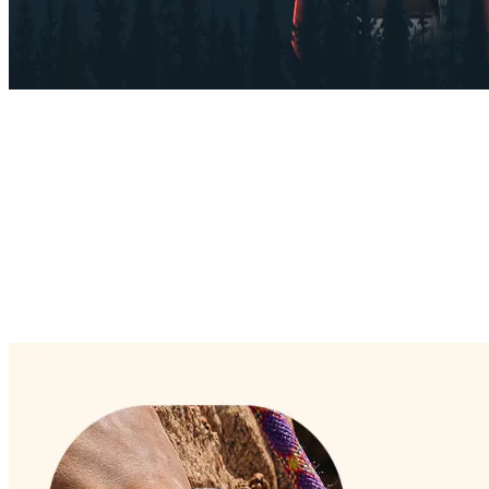
Din omedelbara säkerhet Siren
Om du är i trubbel, håll in snabbknappen i 5 sekunder för
att aktivera en kraftig siren för hjälp. Ett
genomträngande 86-decibel-ljud kan höras upp till 180
meter bort och bryter igenom en skog av träd. När GPS
inte räcker för dig är klockan där med ett SOS. Den
känner av fall, erbjuder SOS via hemknappen och ger
8, 9, 10
omedelbar tillgång till medicinska uppgifter.