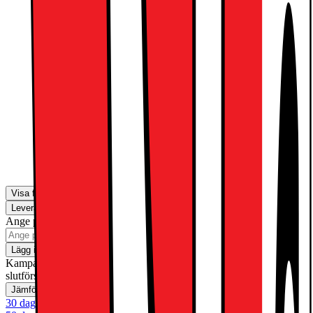
Wireless hörlurar
2590.-
Apple Pencil Pro
1595.-
Visa fler
Leverans
Hämta i butik
Ange postnummer för leveransinformation
Lägg i kundvagn
Kampanj! Gäller t.o.m. söndag 30 augusti med reservation för
slutförsäljning
Jämför
Spara
30 dagars öppet köp