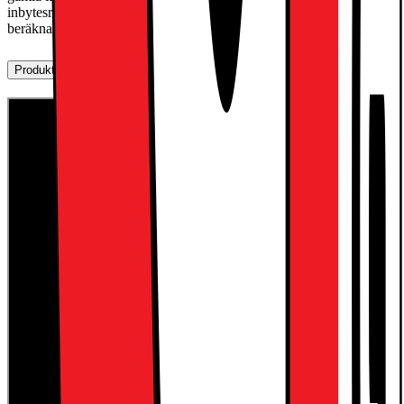
inbytesrabatt per köp. Slutgiltigt inbytesvärde på din gamla telefon
beräknas i butik.
Produktbeskrivning