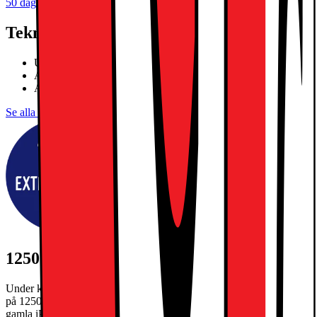
50 dagars öppet köp för klubbmedlemmar
Teknisk specifikation
Ultra Retina XDR OLED-skärm
Apple M5-chip, tiokärnors SoC
Apple Intelligence, Face ID
Se alla specifikationer
1250:- EXTRA INBYTESRABATT
Under kampanjperioden 27/7-30/8/2026 får du extra inbytesrabatt
på 1250kr när du byter in din gamla iPad och köper en ny. Din
gamla iPad måste ha ett inbytesvärde på minst 300kr. Gäller max en