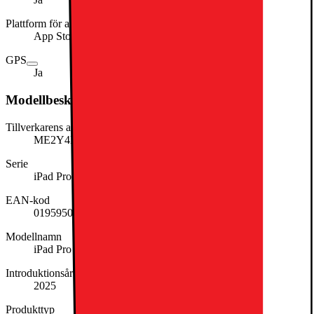
Plattform för app-distribution
App Store
GPS
Ja
Modellbeskrivning
Tillverkarens artikelnummer
ME2Y4KN/A
Serie
iPad Pro
EAN-kod
0195950402698
Modellnamn
iPad Pro 11
Introduktionsår
2025
Produkttyp