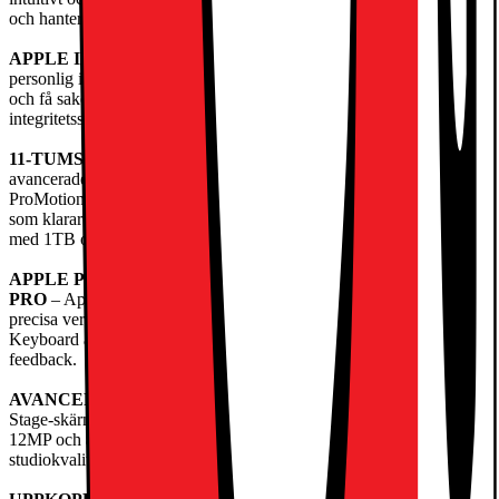
och hantera dina arbetsflöden bättre än någonsin.
APPLE INTELLIGENCE
– Apple Intelligence är ett system för
personlig intelligens som hjälper dig att kommunicera, uttrycka dig
och få saker gjorda på ett enklaresätt – med banbrytande
integritetsskydd i varje steg.
11-TUMS ULTRA RETINA XDR-SKÄRM
– Världens mest
avancerade skärm med extrem ljusstyrka, suverän kontrast,
ProMotion, stort färgomfång (P3) och True Tone. Nanotexturglas
som klarar svåra ljusförhållanden finns som tillval på modellerna
med 1TB och 2TB.
APPLE PENCIL OCH MAGIC KEYBOARD TILL IPAD
PRO
– Apple Pencil Pro och Apple Pencil (usb-c) är intuitiva och
precisa verktyg för att teckna, måla, anteckna och skapa. Magic
Keyboard är bekvämt att skriva på och har en styrplatta med haptisk
feedback.
AVANCERADE KAMEROR
– iPadPro har en 12MP Center
Stage-skärmkamera på långsidan och en vidvinkelkamera med
12MP och adaptiv TrueToneblixt. Fyra mikrofoner med
studiokvalitet och ett ljudsystem med fyra högtalare ger fylligt ljud.