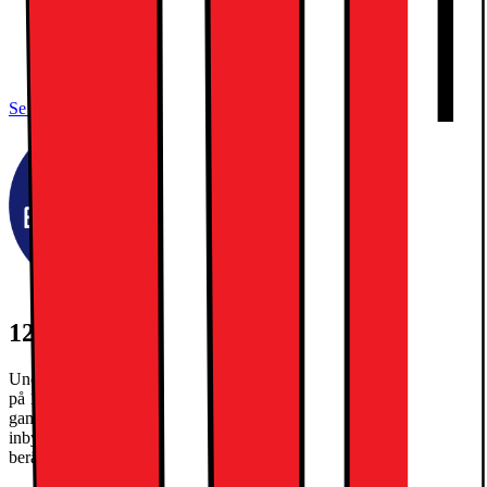
Ultra Retina XDR OLED-skärm
Apple M5-chip, tiokärnors SoC
Apple Intelligence, Face ID
Se alla specifikationer
1250:- EXTRA INBYTESRABATT
Under kampanjperioden 27/7-30/8/2026 får du extra inbytesrabatt
på 1250kr när du byter in din gamla iPad och köper en ny. Din
gamla iPad måste ha ett inbytesvärde på minst 300kr. Gäller max en
inbytesrabatt per köp. Slutgiltigt inbytesvärde på din gamla telefon
beräknas i butik.