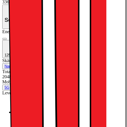
33695.-
Se månadspris vid delbetalning.
Energiklass
Produktinformationsblad
1250:- EXTRA INBYTESRABATT
Skärmteknik
:
Standard glass
Nano Texture Glass
Standard glass
Total lagringskapacitet (GB)
:
2048
2048
Mobilt datanätverk
:
5G
5G
Nej
Leverantörens färgnamn
:
Space Black
Silver