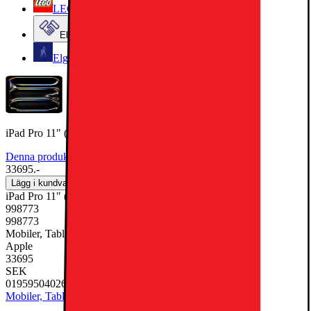
LEGO
Elgiganten Företag
Elgiganten Kundklubb
iPad Pro 11" (M5) 2TB WiFi + 5G (Space Black)
Denna produkt har ännu inte blivit bedömd.
0
33695.-
Lägg i kundvagn
iPad Pro 11" (M5) 2TB WiFi + 5G (Space Black)
998773
998773
Mobiler, Tablets & Smartklockor, Surfplatta
Apple
33695
SEK
0195950402698
Mobiler, Tablets & Smartklockor
Surfplatta