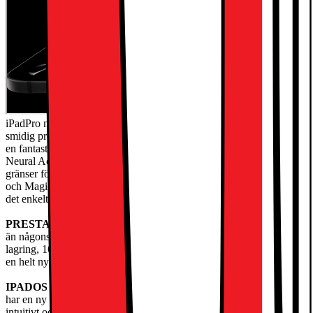
iPadPro med Apple M5-chippet har extremt hög prestanda för
smidig produktivitet och avancerade AI-baserade arbetsflöden. Med
en fantastisk Ultra Retina XDR-skärm, supersnabbt wifi7 och 5G,
Neural Accelerators för AI och ett iPadOS i nydesign finns det inga
gränser för vad du kan göra. Kombinera den med Apple Pencil Pro
och Magic Keyboard, så får du en otroligt mångsidig iPad som gör
det enkelt att skapa ochjobba.
PRESTANDA OCH LAGRING
– iPad Pro med M5 är snabbare
än någonsin och har kraftfull AI på enheten. Den har upp till 2TB
lagring, 16GB minne och Neural Accelerators för AI-prestanda på
en helt nynivå.
IPADOS
– Kör proffsappar och få mer gjort med iPadOS26, som
har en ny Liquid Glass-design och nya smarta funktioner. Ett
intuitivt och flexibelt fönstersystem gör att du kan styra, organisera