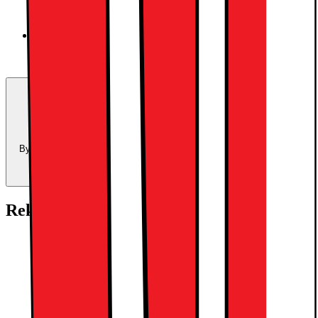
Space Black
Trade-in:
Uppgradera för mindre
Byt in din enhet och använd dess värde som delbetalning mot en ny
enhet.
Beräkna ditt inbytesvärde
Rekommenderade tillbehör:
Apple AirPods Pro Gen 3 (2025) True