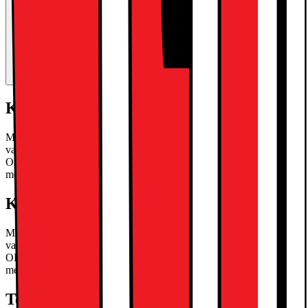
Kort om produkten
Med iPad Pro 11" kan du enkelt släppa lös din kreativa talang, tack
vare den kraftfulla Apple M5-processorn, Ultra Retina XDR
OLED-skärm med ProMotion och en 12 megapixels bakre kamera
med ProRes-stöd.
Läs mer om produkten
Kort om produkten
Med iPad Pro 11" kan du enkelt släppa lös din kreativa talang, tack
vare den kraftfulla Apple M5-processorn, Ultra Retina XDR
OLED-skärm med ProMotion och en 12 megapixels bakre kamera
med ProRes-stöd.
Läs mer om produkten
Teknisk specifikation