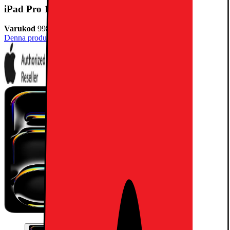
iPad Pro 11" (M5) 2TB WiFi + 5G (Space Black)
Varukod
998773
Denna produkt har ännu inte blivit bedömd.
0