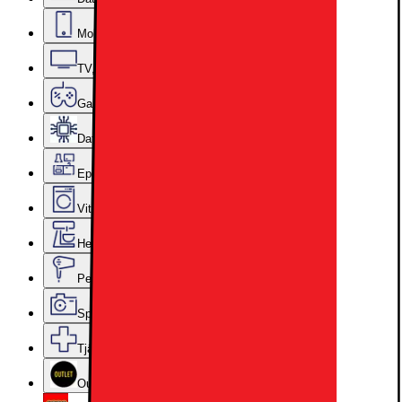
Mobiler, Tablets & Smartklockor
TV, Ljud & Smart Hem
Gaming
Datorkomponenter
Epoq Kök & Tvättstuga
Vitvaror
Hem, Hushåll & Trädgård
Personvård, Hälsa & Skönhet
Sport & Fritid
Tjänster & Tillbehör
Outlet