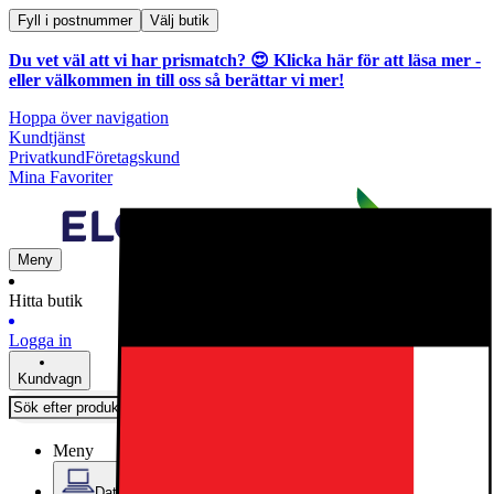
Fyll i postnummer
Välj butik
Du vet väl att vi har prismatch? 😍
Klicka här för att läsa mer
-
eller välkommen in till oss så berättar vi mer!
Hoppa över navigation
Kundtjänst
Privatkund
Företagskund
Mina Favoriter
Meny
Hitta butik
Logga in
Kundvagn
Meny
Datorer & Kontor