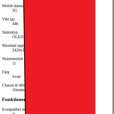
Mobilt datanätverk
5G
Vikt (g)
446
Skärmtyp
OLED
Maximal upplösning
2420x1668
Skärmstorlek (tum)
11
Färg
Svart
Chassit är tillverkat av
Aluminium
Funktioner och egenskaper
Kompatibel med stylus
Ja