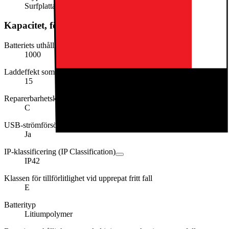
Surfplatta
Kapacitet, förbrukning och strömförsörjning
Batteriets uthållighet i cykler
1000
Laddeffekt som krävs (min. i W)
15
Reparerbarhetsklassen
C
USB-strömförsörjning (USB PD)
Ja
IP-klassificering (IP Classification)
IP42
Klassen för tillförlitlighet vid upprepat fritt fall
E
Batterityp
Litiumpolymer