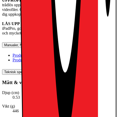
UPPKOPPLING
– Wifi 7 med Apple N1 ger snabb och säker
trådlös uppkoppling för överföring av bilder, dokument och stora
videofiler. Och supersnabbt 5G med Apple C1X gör att du kan hålla
dig uppkopplad på fler platser.
LÅS UPP OCH BETALA MED FACEID
– Lås upp din
iPadPro, godkänn betalningar på ett säkert sätt, logga in på appar
och mycket mer – allt med bara ett ögonkast.
Manualer, Nedladdningar, Reklamation & Support
Produktinformation(engelska)
[
pdf
]
Produktinformation (svenska)
[
pdf
]
Teknisk specifikation
Mått & vikt
Djup (cm)
0.53
Vikt (g)
446