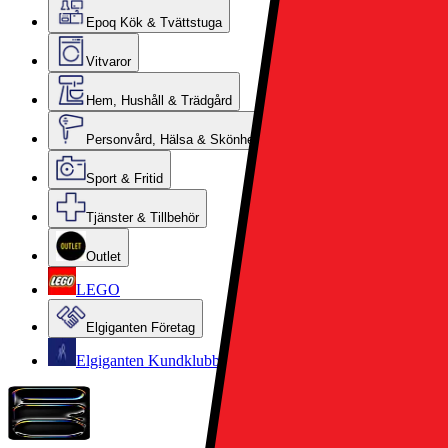
Epoq Kök & Tvättstuga
Vitvaror
Hem, Hushåll & Trädgård
Personvård, Hälsa & Skönhet
Sport & Fritid
Tjänster & Tillbehör
Outlet
LEGO
Elgiganten Företag
Elgiganten Kundklubb