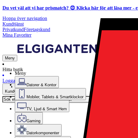
Du vet väl att vi har prismatch? 😍
Klicka här för att läsa mer
- e
Hoppa över navigation
Kundtjänst
Privatkund
Företagskund
Mina Favoriter
Meny
Hitta butik
Meny
Logga in
Datorer & Kontor
Kundvagn
Mobiler, Tablets & Smartklockor
TV, Ljud & Smart Hem
Gaming
Datorkomponenter