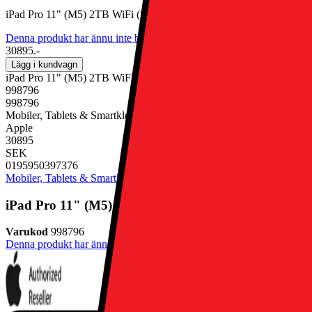
iPad Pro 11" (M5) 2TB WiFi (Silver)
Denna produkt har ännu inte blivit bedömd.
0
30895.-
Lägg i kundvagn
iPad Pro 11" (M5) 2TB WiFi (Silver)
998796
998796
Mobiler, Tablets & Smartklockor, Surfplatta
Apple
30895
SEK
0195950397376
Mobiler, Tablets & Smartklockor
Surfplatta
iPad Pro 11" (M5) 2TB WiFi (Silver)
Varukod
998796
Denna produkt har ännu inte blivit bedömd.
0