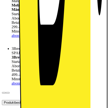
Månader
Mobilt Bredband Hemma ink Utrustning (via 5G) 24
Månader
Startavgift
0.-
Abonnemang
299.-
/mån
Betala nu
2489.-
299.-
/mån
Minsta totala kostnad 9665 för 24 månader
Lägg till
abonnemang
3Bredband Max 1000 Mbit/s
SPARA 1500:- Vid köp av ett Mobilt bredband
3Bredband Max 1000 Mbit/s
Startavgift
0.-
Abonnemang
499.-
/mån
Betala nu
989.-
499.-
/mån
Minsta totala kostnad 12965 för 24 månader
Lägg till
abonnemang
Produktbeskrivning