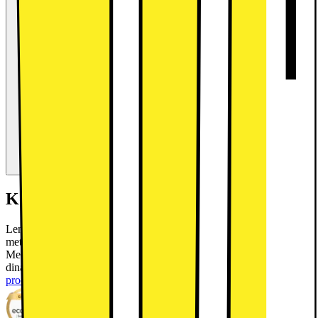
Kort om produkten
Lenovo Tab 4/64GB LTE-surfplatta erbjuder en elegant design i helt
metall med en 10,1" FHD-skärm, Dolby Atmos dubbelt stereoljud,
MediaTek Helio G85-processor och 64GB lagring, perfekt för alla
dina underhållningsbehov som videostreaming eller spel.
Läs mer om
produkten