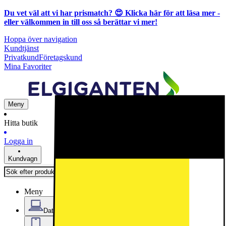
Du vet väl att vi har prismatch? 😍
Klicka här för att läsa mer
-
eller välkommen in till oss så berättar vi mer!
Hoppa över navigation
Kundtjänst
Privatkund
Företagskund
Mina Favoriter
Meny
Hitta butik
Logga in
Kundvagn
Meny
Datorer & Kontor