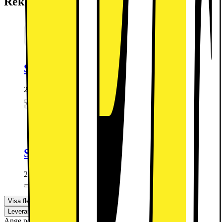
Rekommenderade tillbehör:
Sandstrøm 30W USB-C GaN laddare
299.-
Sandstrøm USB-C till USB-C kabel
249.-
Visa fler
Leverans
Hämta i butik
Ange postnummer för leveransinformation