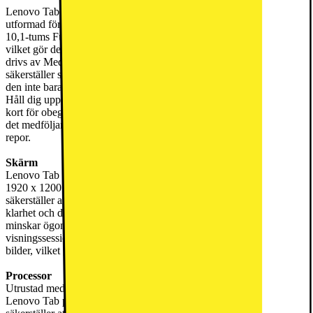
Lenovo Tab 4/64GB LTE-surfplattan är en mångsidig surfplatta
utformad för att enkelt möta dina vardagliga behov. Den har en
10,1-tums Full HD-skärm som erbjuder tydliga och livfulla bilder,
vilket gör den perfekt för streaming, spel och surfning. Surfplattan
drivs av MediaTek Helio G85 octa-core-processorn, vilket
säkerställer smidig prestanda. Med en elegant design helt i metall ser
den inte bara sofistikerad ut utan känns också bekväm i händerna.
Håll dig uppkopplad hela tiden med möjligheten att sätta in ett SIM-
kort för obegränsad internetåtkomst via 4G LTE. Dessutom skyddar
det medföljande genomskinliga fodralet din surfplatta från stötar och
repor.
Skärm
Lenovo Tab har en 10,1-tums Full HD-skärm med en upplösning på
1920 x 1200 pixlar, vilket ger upp till 1080p streamingkvalitet. Detta
säkerställer att dina favoritprogram och videor visas med fantastisk
klarhet och detaljrikedom. Den TÜV-certifierade ögonvårdstekniken
minskar ögontrötthet och möjliggör bekväma, långa
visningssessioner. Uppdateringsfrekvensen på 60 Hz ger jämna
bilder, vilket gör den perfekt för att titta på videor, surfa eller läsa.
Processor
Utrustad med MediaTek Helio G85 octa-core-processorn erbjuder
Lenovo Tab pålitlig och effektiv prestanda. Denna processor