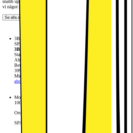
snabb uppkoppling, prisvärda alternativ eller flexibla lösningar, har
vi något för alla.
Se alla abonnemang
3Bredband Max 150 Mbit/s
SPARA 1500:- Vid köp av ett Mobilt bredband
3Bredband Max 150 Mbit/s
Startavgift
0.-
Abonnemang
399.-
/mån
Betala nu
989.-
399.-
/mån
Minsta totala kostnad 10565 för 24 månader
Lägg till
abonnemang
Mobilt Bredband Obegränsat 5G
100kr i månadsrabatt vid 12 månaders bindningstid.
Ord pris 399kr
SPARA 1500:- Vid köp av ett Mobilt bredband
5G Router ingår!