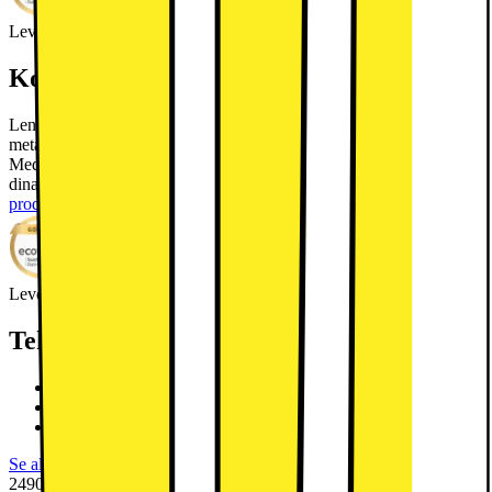
Leverantörens EcoVadis score
Läs mer om EcoVadis
Kort om produkten
Lenovo Tab 4/64GB LTE-surfplatta erbjuder en elegant design i helt
metall med en 10,1" FHD-skärm, Dolby Atmos dubbelt stereoljud,
MediaTek Helio G85-processor och 64GB lagring, perfekt för alla
dina underhållningsbehov som videostreaming eller spel.
Läs mer om
produkten
Leverantörens EcoVadis score
Läs mer om EcoVadis
Teknisk specifikation
10,1” Full HD IPS-pekskärm
MediaTek Helio G85 8-kärnig processor
4GB RAM, 64GB flashlagring
Se alla specifikationer
2490.-