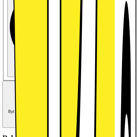
Köp utan abonnemang
2490.-
Trade-in:
Uppgradera för mindre
Byt in din enhet och använd dess värde som delbetalning mot en ny
enhet.
Beräkna ditt inbytesvärde