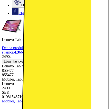
Elgiganten Företag
Elgiganten Kundklubb
Lenovo Tab 4/64GB LTE 10.1" surfplatta
Denna produkt har blivit bedömd som 4.3 av 5 möjliga
stjärnor.
4.3
66
2490.-
Lägg i kundvagn
Lenovo Tab 4/64GB LTE 10.1" surfplatta
855477
855477
Mobiler, Tablets & Smartklockor, Surfplatta
Lenovo
2490
SEK
0198154671082
Mobiler, Tablets & Smartklockor
Surfplatta