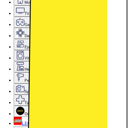
Mobiler, Tablets & Smartklockor
TV, Ljud & Smart Hem
Gaming
Datorkomponenter
Epoq Kök & Tvättstuga
Vitvaror
Hem, Hushåll & Trädgård
Personvård, Hälsa & Skönhet
Sport & Fritid
Tjänster & Tillbehör
Outlet
LEGO