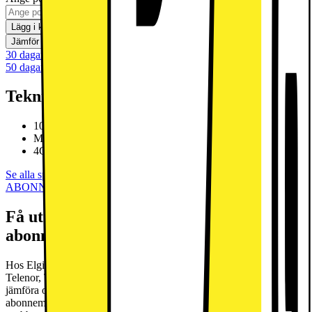
Lägg i kundvagn
Jämför
Spara
30 dagars öppet köp
50 dagars öppet köp för klubbmedlemmar
Teknisk specifikation
10,1” Full HD IPS-pekskärm
MediaTek Helio G85 8-kärnig processor
4GB RAM, 64GB flashlagring
Se alla specifikationer
ABONNEMANG
Få ut det mesta av din telefon med rätt
abonnemang
Hos Elgiganten hittar du ett brett utbud av abonnemang från Telia,
Telenor, Tre, Tele2 och Halebop. Vi gör det enkelt för dig att
jämföra operatörernas erbjudanden och hitta det perfekta
abonnemanget som passar dina behov. Oavsett om du letar efter