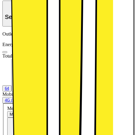
Se månadspris vid delbetalning.
Outlet-pris
Från 2117.-
Energiklass
Produktinformationsblad
Total lagringskapacitet (GB)
:
64
Exakt kombination saknas
64
128
Mobilt datanätverk
:
4G (LTE)
4G (LTE)
Nej
Med eller utan abonnemang?
Med abonnemang