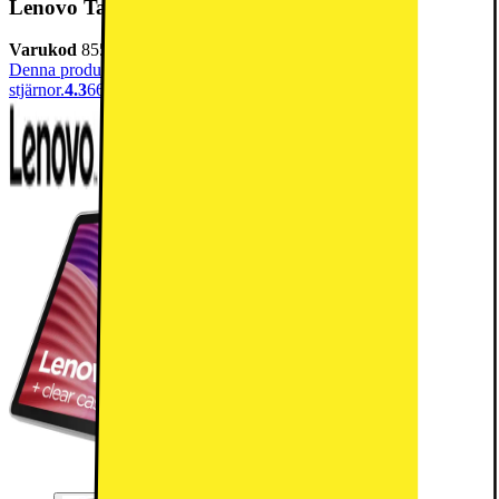
Lenovo Tab 4/64GB LTE 10.1" surfplatta
Varukod
855477
Denna produkt har blivit bedömd som 4.3 av 5 möjliga
stjärnor.
4.3
66