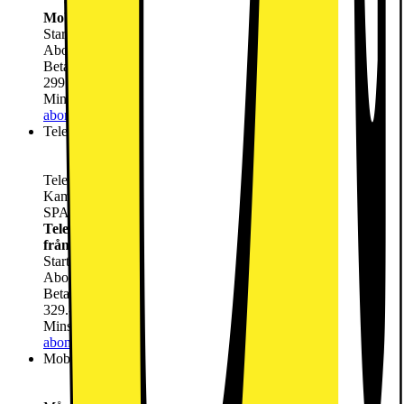
Obegränsad Surf
Mobilt Bredband Obegränsat 5G
Startavgift
0.-
Abonnemang
299.-
/mån
Betala nu
989.-
299.-
/mån
Minsta totala kostnad 8165 för 24 månader
Lägg till
abonnemang
Tele2 Bredband via Mobilnätet 5G (Låne Router ingår från
Tele2)
Kampanj: 329kr/mån i 24 mån.
SPARA 1500:- Vid köp av ett Mobilt bredband
Tele2 Bredband via Mobilnätet 5G (Låne Router ingår
från Tele2)
Startavgift
0.-
Abonnemang
329.-
/mån
Betala nu
989.-
329.-
/mån
Minsta totala kostnad 8885 för 24 månader
Lägg till
abonnemang
Mobilt Bredband Hemma ink Utrustning (via 5G) 24