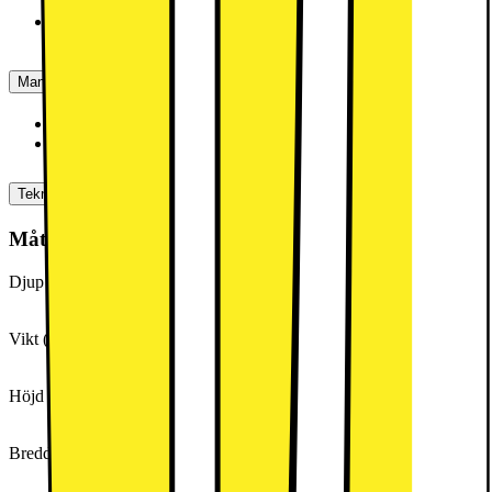
- MicroSD/SIM-korthållare
Manualer, Nedladdningar, Reklamation & Support
Produktinformation(engelska)
[
pdf
]
Produktinformation (svenska)
[
pdf
]
Teknisk specifikation
Mått & vikt
Djup (cm)
0.85
Vikt (g)
320
Höjd (cm)
21.1
Bredd (cm)
12.48