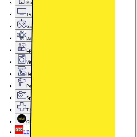
Mobiler, Tablets & Smartklockor
TV, Ljud & Smart Hem
Gaming
Datorkomponenter
Epoq Kök & Tvättstuga
Vitvaror
Hem, Hushåll & Trädgård
Personvård, Hälsa & Skönhet
Sport & Fritid
Tjänster & Tillbehör
Outlet
LEGO