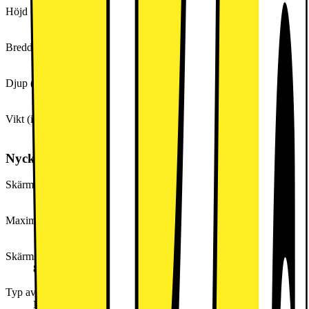
Höjd (inkl. emballage)
60,0 mm
Bredd (inkl. emballage)
144,0 mm
Djup (inkl. emballage)
230,0 mm
Vikt (inkl. emballage)
680,0 g
Nyckelspecifikation
Skärmtyp
IPS (In-Plane Switching)
Maximal upplösning
1340x800
Skärmstorlek (tum)
8.7
Typ av processor
MediaTek Helio