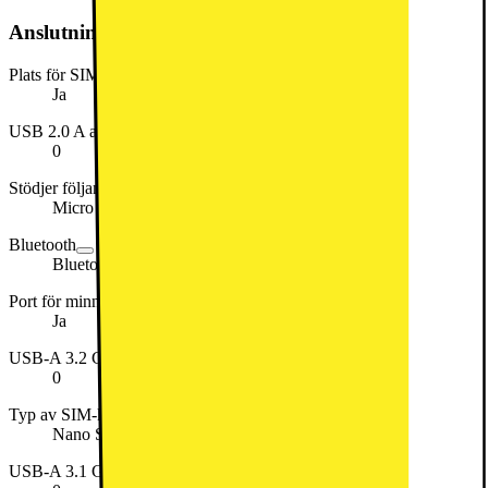
Anslutningar
Plats för SIM-kort
Ja
USB 2.0 A antal portar
0
Stödjer följande minneskort
Micro SD
Bluetooth
Bluetooth 5.3
Port för minneskort
Ja
USB-A 3.2 Gen 2 antal portar (Superspeed 10Gbps)
0
Typ av SIM-kort
Nano SIM
USB-A 3.1 Gen 2 antal portar