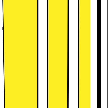
Byt in din enhet och använd dess värde som delbetalning mot en ny
enhet.
Beräkna ditt inbytesvärde
Rekommenderade tillbehör:
Lenovo Folio-fodral för Lenovo Tab
One (grått)
299.-