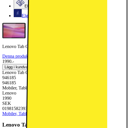
Elgiganten Företag
Elgiganten Kundklubb
Lenovo Tab One 8.7" surfplatta LTE 4/64 (luna grey)
Denna produkt har blivit bedömd som 5 av 5 möjliga stjärnor.
5
2
1990.-
Lägg i kundvagn
Lenovo Tab One 8.7" surfplatta LTE 4/64 (luna grey)
946185
946185
Mobiler, Tablets & Smartklockor, Surfplatta
Lenovo
1990
SEK
0198158239318
Mobiler, Tablets & Smartklockor
Surfplatta
Lenovo Tab One 8.7" surfplatta LTE 4/64 (luna