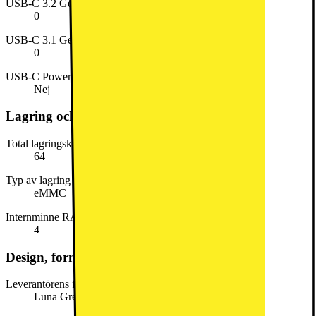
USB-C 3.2 Gen 2 antal portar (Superspeed 10Gbps)
0
USB-C 3.1 Gen 2 antal portar
0
USB-C Power Delivery
Nej
Lagring och minne
Total lagringskapacitet (GB)
64
Typ av lagring
eMMC
Internminne RAM (GB)
4
Design, form och placering
Leverantörens färgnamn
Luna Grey