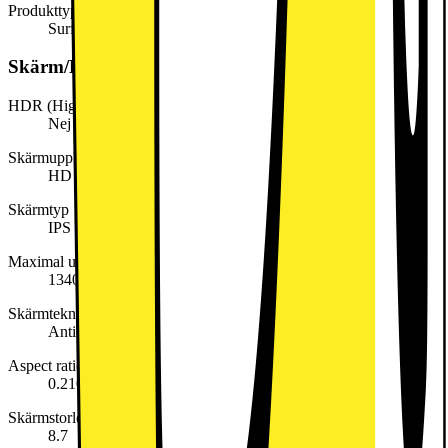
Produkttyp
Surfplatta
Skärm/Display
HDR (High Dynamic Range)
Nej
Skärmupplösning
HD
Skärmtyp
IPS (In-Plane Switching)
Maximal upplösning
1340x800
Skärmteknik
Anti-fingerprint, TÜV Low Blue Light (Software Solution)
Aspect ratio
0.210416666666667
Skärmstorlek (tum)
8.7