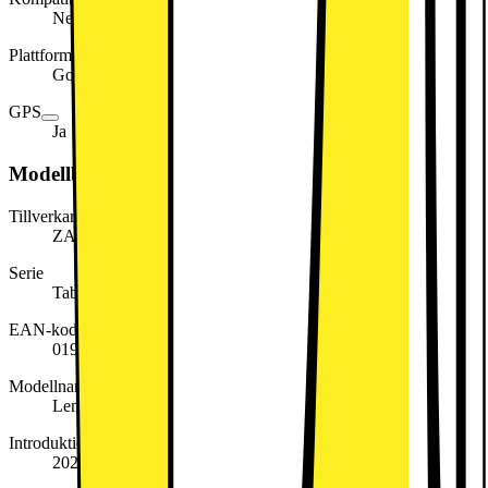
Nej
Plattform för app-distribution
Google Play
GPS
Ja
Modellbeskrivning
Tillverkarens artikelnummer
ZAF10175SE
Serie
Tab
EAN-kod
0198158239318
Modellnamn
Lenovo Tab One ZAF10175SE
Introduktionsår
2025