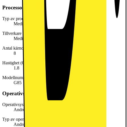
Processor
Typ av processor
MediaTek Helio
Tillverkare CPU
MediaTek
Antal kärnor (cores)
8
Hastighet (GHz)
1.8
Modellnummer
G85
Operativsystem och systemkrav
Operativsystem (version)
Android 14
Typ av operativsystem
Android