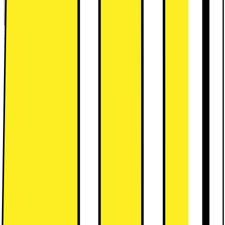
Kort om produkten
Lenovo Tab One 8,7-tums surfplatta har respektabel HD-grafik,
Dolby Atmos-ljud och effektiv prestanda med en MediaTek Helio
G85-processor. Den har 64 GB flashminne och ett 5100 mAh-
batteri för upp till 12,5 timmars videouppspelning.
Läs mer om
produkten
Leverantörens EcoVadis score
Läs mer om EcoVadis
Kort om produkten
Lenovo Tab One 8,7-tums surfplatta har respektabel HD-grafik,
Dolby Atmos-ljud och effektiv prestanda med en MediaTek Helio
G85-processor. Den har 64 GB flashminne och ett 5100 mAh-
batteri för upp till 12,5 timmars videouppspelning.
Läs mer om
produkten