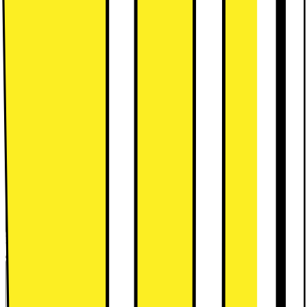
Leverantörens EcoVadis score
Läs mer om EcoVadis
Teknisk specifikation
8.7" IPS HD-pekskärm
MediaTek Helio G85
4GB RAM, 64GB flash
Se alla specifikationer
1990.-
Se månadspris vid delbetalning.
Energiklass
Produktinformationsblad
Trade-in:
Uppgradera för mindre