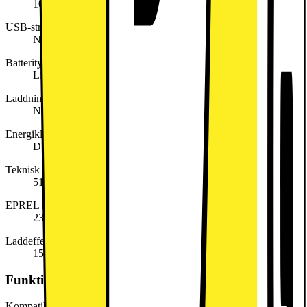
10
USB-strömförsörjning (USB PD)
Nej
Batterityp
Lithium-ion
Laddningsenhet medföljer
Nej
Energiklass
D
Teknisk information om batteriet
5100mAh
EPREL registreringsnummer
2344016
Laddeffekt som krävs (max. i W)
15
Funktioner och egenskaper
Kompatibel med stylus