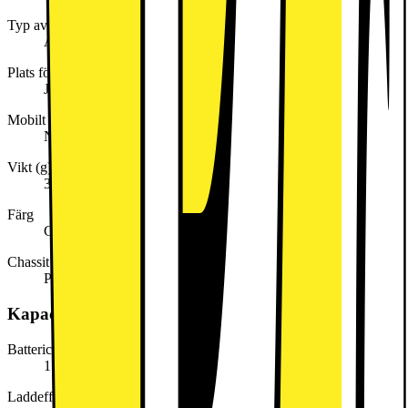
Typ av operativsystem
Android
Plats för SIM-kort
Ja
Mobilt datanätverk
Nej
Vikt (g)
320
Färg
Grå
Chassit är tillverkat av
Plast
Kapacitet, förbrukning och strömförsörjning
Battericeller (nummer)
1
Laddeffekt som krävs (min. i W)