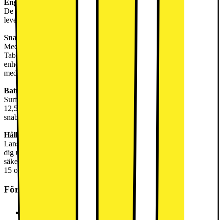
Engagerande omgivning
De dubbla stereohögtalarna, inställda med Dolby Atmos-teknik,
levererar ett rikt och uppslukande ljud.
Snabb och stabil
Med en MediaTek Helio G85-åttakärnig processor erbjuder Lenovo
Tab One snabb och stabil prestanda. 64 GB lagringsutrymme på
enheten ger gott om utrymme för appar, media och dokument,
medan den integrerade GPU:n säkerställer smidig grafikrendering.
Batteritid hela dagen
Surfplattan är utrustad med ett 5100 mAh-batteri, vilket ger upp till
12,5 timmars videouppspelning på en enda laddning. Den har en
snabbladdningskapacitet på 15 .
Håll dig uppdaterad
Lanserad med Android 14 är Lenovo Tab One utformad för att hålla
dig uppdaterad med de senaste funktionerna och
säkerhetsuppdateringarna. Förvänta dig en uppgradering till Android
15 och två års säkerhetsuppdateringar.
Förpackningen innehåller
- USB Type-C 2.0 laddningskabel