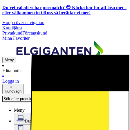
Du vet väl att vi har prismatch? 😍
Klicka här för att läsa mer
-
eller välkommen in till oss så berättar vi mer!
Hoppa över navigation
Kundtjänst
Privatkund
Företagskund
Mina Favoriter
Meny
Hitta butik
Logga in
Kundvagn
Meny
Datorer & Kontor