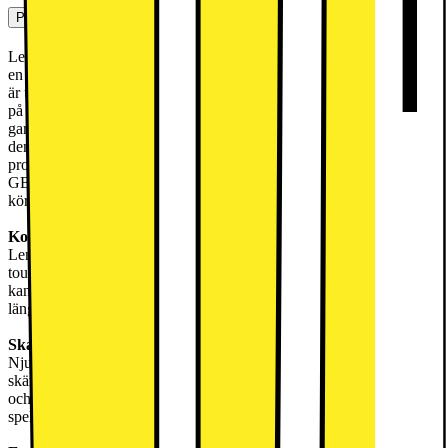
Produktbeskrivning
Lenovo Tab One 8,7-tums surfplatta är designad för dig som söker
en balans mellan portabilitet och prestanda. Denna kompakta enhet
är utrustad med en livfull 8,7-tums HD+-skärm med en upplösning
på 1340 x 800 pixlar och en uppdateringsfrekvens på 60 Hz, vilket
garanterar tydlig och jämn bild. Med en vikt på cirka 320 gram är
den lätt att bära. De drivs av en MediaTek Helio G85-åttakärnig
processor för effektiv multitasking och stöds av 4 GB RAM och 64
GB intern lagring, utökningsbart via ett microSD-kort. Surfplattan
körs på Android 14 med löfte om framtida uppdateringar.
Konstnärlig och ergonomisk
Lenovo Tab One har en unik terrazzo-design som inte bara ger en
touch av stil utan också förbättrar greppkomforten. Dess rundade
kanter och ergonomiska konstruktion gör den enkel att hålla i under
längre perioder,
Skarp bild
Njut av en uppslukande tittarupplevelse med den 8,7-tums HD+-
skärmen. Skärmens ljusstyrka på 480 nit garanterar levande färger
och skarpa detaljer, vilket gör den perfekt för att titta på videor eller
spela spel oavsett ljusförhållanden.