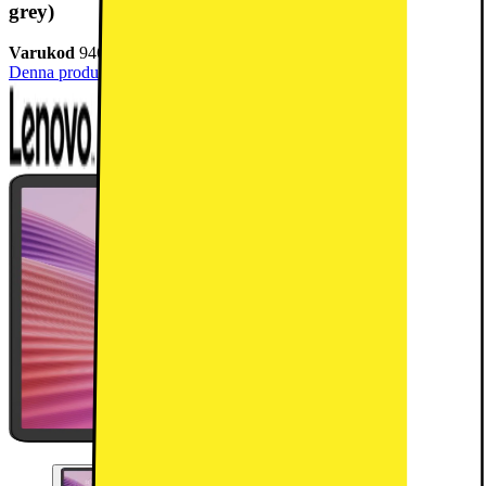
grey)
Varukod
946185
Denna produkt har blivit bedömd som 5 av 5 möjliga stjärnor.
5
2