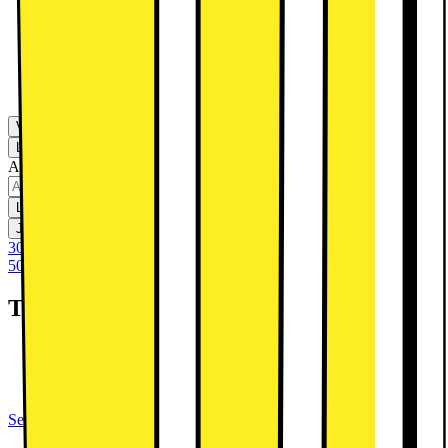
Lenovo Folio-fodral för Lenovo Tab
One (grönt)
299.-
Visa fler
Leverans
Hämta i butik
Ange postnummer för leveransinformation
Lägg i kundvagn
Jämför
Spara
30 dagars öppet köp
50 dagars öppet köp för klubbmedlemmar
Teknisk specifikation
8.7" IPS HD-pekskärm
MediaTek Helio G85
4GB RAM, 64GB flash
Se alla specifikationer