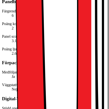
Panelbetyg
Färgrendering (poäng)
6
Poäng kontrast
2
Panel score
3.1
Poäng ljusstyrka
2.6
Förpackningens innehåll
Medföljande bordstativ
Ja
Väggstativ medföljer
Nej
Digital-TV (Sverige)
Stödd operatör SE (DVB-S)