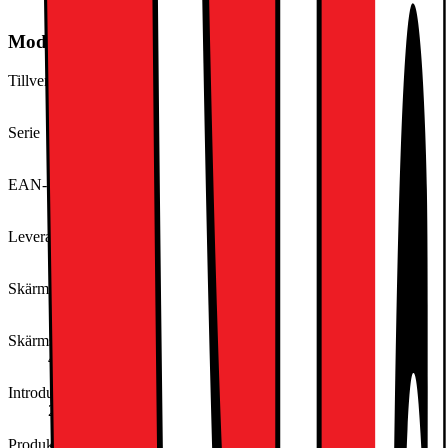
HDMI 2.1
Modellbeskrivning
Tillverkarens artikelnummer
43UA75006LA.AEU
Serie
UA 75
EAN-kod
1018806096348086
Leverantörens färgnamn
Black
Skärmstorlek (cm)
108
Skärmstorlek (tum)
43
Introduktionsår
2025
Produkttyp