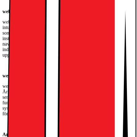
webOS: En personaliserad Smart TV-upplevelse
webOS är designat för att göra din TV-upplevelse personlig och
intuitiv. Systemet ger dig ett enkelt och användarvänligt gränssnitt
som fokuserar på dina favoritappar, ditt favoritinnehåll och dina
inställningar. Med anpassade rekommendationer och enkel
navigation anpassar sig webOS efter dina val, upp till och med tio
individuella användarprofiler kan få en unik och personlig
upplevelse.
webOS re:new: Håller din TV uppdaterad och relevant
webOS re:new håller din TV uppdaterad fem år från lanseringen.
Årliga fullständiga systemuppdateringar ger dig inte bara den
senaste versionen av webOS utan dessutom alla de kommande
funktionerna! Efter fem år har du fortfarande de app- och
systemuppdateringar du behöver och din TV kommer att vara redo
för många fler år!
Anslut din LG TV till smarta enheter