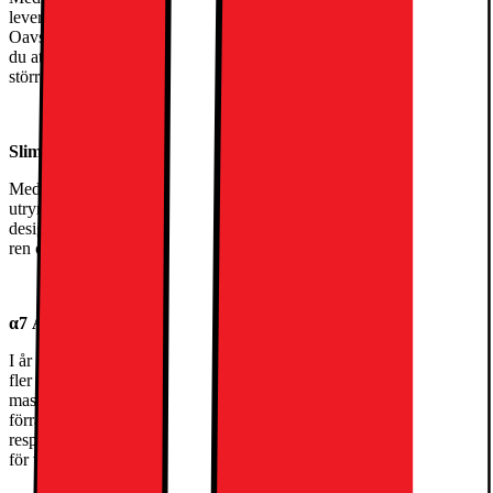
leverera rika färger och djup kontrast oavsett vad du tittar på.
Oavsett om du tittar på film eller streamar din favoritserie kommer
du att kunna uppleva en naturtrogen bild med skarpa detaljer och
större djup.
Slimmad design
Med ett djup på 29 mm har UA75 en modern och
utrymmesbesparande design som passar i alla rum. Den tunna
designen är elegant utan att ta plats – perfekt för dem som vill ha en
ren och modern look.
α7 AI Processor 4K Gen8 – smartare kraft till ingångsmodeller
I år ger den återlanserade α7 AI-processorn premiumprestanda till
fler modeller. Med 30 % högre CPU- och RAM-prestanda och
massiva 110 % mer GPU-prestanda för uppskalning jämfört med
förra årets α5-processor, ger den en smidigare, skarpare och mer
responsiv bildkvalitet. Denna kraftfulla processor, tidigare reserverad
för våra bästa modeller, ger nu en bättre upplevelse för alla.