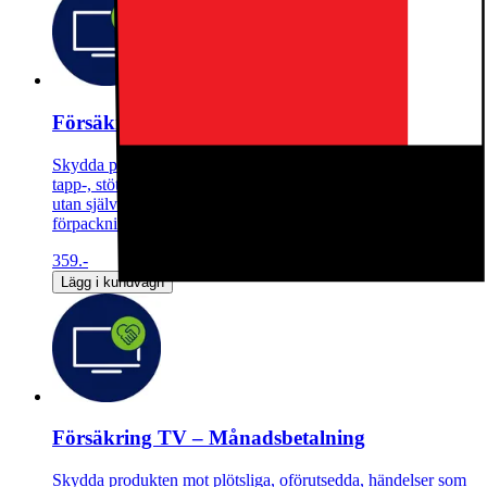
Försäkring TV - 1 år
Skydda produkten mot plötsliga, oförutsedda, händelser som
tapp-, stöt- och vätskeskador. Obegränsat antal skadetillfällen
utan självrisk eller värdeminskning. Täcker alla tillbehör i
förpackningen.
359.-
Lägg i kundvagn
Försäkring TV – Månadsbetalning
Skydda produkten mot plötsliga, oförutsedda, händelser som