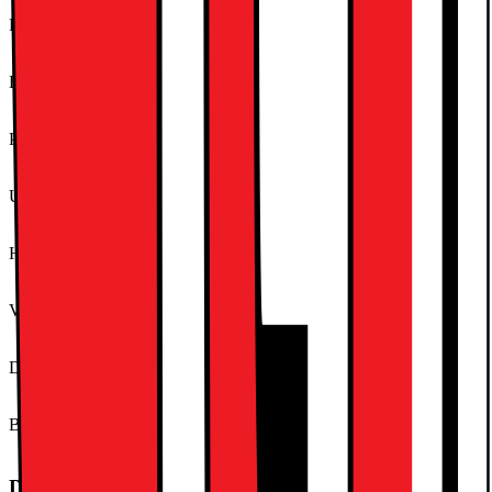
Produkttyp
TV
Bildbehandlingsmotor
α7 AI Processor 4K Gen8
Panelteknologi
LED Basic
Upplösning
4K (2160p)
Höjd - utan stativ (cm)
56.7
Vikt - utan stativ (kg)
7.3
Djup - utan stativ (cm)
6.79
Bredd - utan stativ (cm)
96.8
Digital-TV (Finland)