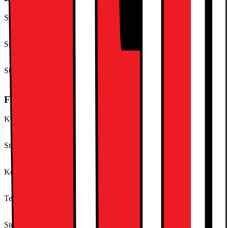
Stödd operatör FI (DVB-S)
Allente
Stödd operatör FI (DVB-C)
Cable Ready
Stödd operatör FI (DVB-T)
Antenna Ready HD
Funktioner och egenskaper
Kompatibla videostreaming-tjänster (DK)
Allente
Stödda ljudstreamingtjänster (DK)
Apple Music
Kompatibla videostreaming-tjänster (FI)
Amazon Prime Video
Text-TV
Ja
Stödda ljudstreamingtjänster (NO)