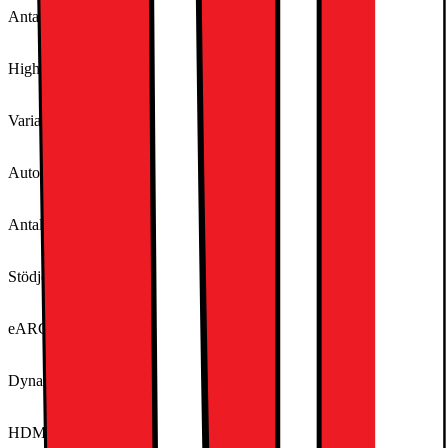
Antal HDMI-ingångar
3
High Refresh Rate (HFR) - 4K120
Nej
Variable Refresh Rate (VRR)
Nej
Auto Low Latency Mode (ALLM)
Ja
Antal USB-ingångar
1
Stödjer följande media via USB
Ja
eARC (enhanced Audio Return Channel)
Ja
Dynamic Tone Mapping
Ja
HDMI-standard