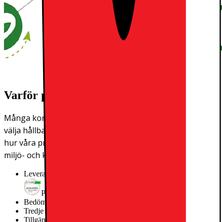
Varför publicerar vi miljöparametrar?
Många konsumenter kanske tycker att det är svårt att
välja hållbart. På Elgiganten vill vi göra det lättare att se
hur våra produkter har producerats och vilken typ av
miljö- och klimatpåverkan de har.
Leverantörens EcoVadis score
Platinum
Bedömningen gäller fr.o.m
2025
Tredje parts miljögodkännande
Inget godkännande
Tillgängliga reservdelar i år
Information saknas från