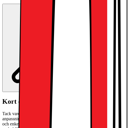
Kort om produkten
Tack vare 4K HDR, uppgraderad α7 AI Processor och
anpassningsbar webOS ger UA75 en skarp bild, smidig prestanda
och enkel streaming i en tunn design. En perfekt TV för daglig