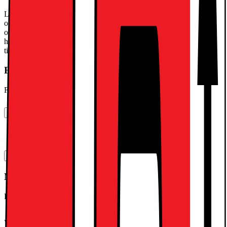
LG Magic Remote erbjuder kontroll helt utan besvär med sin peka
och klicka-funktion. Den kombinerar röststyrning med ett skrollhjul
och rörelseigenkänning, och låter dig interagera med din TV på ett
helt nytt sätt. Den skapar personliga genvägar baserat på dina
tidigare val vilket gör användningen bekväm, intuitiv och responsiv.
Förpackningen innehåller
Fjärrkontroll, installationsguide, batterier
Manualer, Nedladdningar, Reklamation & Support
Energimärkning
[
pdf
]
Teknisk specifikation
Mått & vikt
Höjd - utan stativ (cm)
56.7
Vikt - utan stativ (kg)