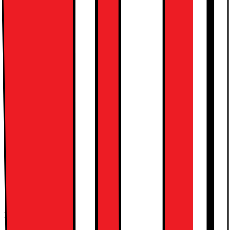
Höjd (inkl. emballage)
14,0 cm
Bredd (inkl. emballage)
65,5 cm
Djup (inkl. emballage)
104,5 cm
Vikt (inkl. emballage)
9,16 kg
Nyckelspecifikation
Smart-TV - plattform
webOS
Serie
UA 75
Skärmstorlek (tum)
43
Introduktionsår
2025