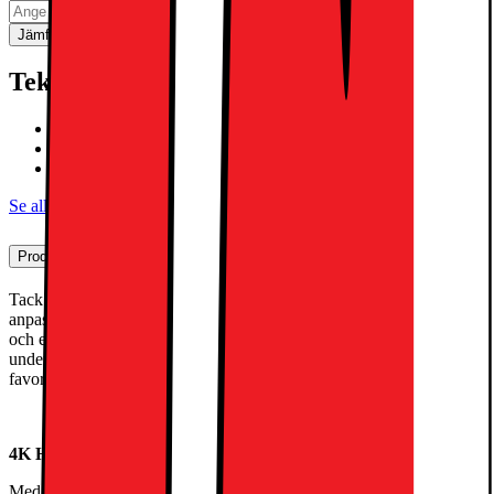
Jämför
Spara
Teknisk specifikation
60Hz 4K|3x HDMI 2,0|eARC|ALLM
a7 AI Processor, 1.3x CPU, 2.1x GPU
AI-driven SmartTV med LG webOS Re:New
Se alla specifikationer
Produktbeskrivning
Tack vare 4K HDR, uppgraderad α7 AI Processor och
anpassningsbar webOS ger UA75 en skarp bild, smidig prestanda
och enkel streaming i en tunn design. En perfekt TV för daglig
underhållning, nu kompatibel med Magic Remote och stöd för dina
favoritfunktioner från Smart Home.
4K HDR10 – Detaljerad och skarp kontrast
Med stöd för 4K-upplösning och HDR10 kommer UA75 att