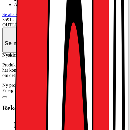
AI-driven SmartTV med LG webOS Re:New
Se alla specifikationer
3591.-
OUTLET PRIS
Nypris 3990.-
Se månadspris vid delbetalning.
Nyskick - i originalförpackning
Produkten kan vara ett återköp eller tidigare visningsexemplar. Den
har kontrollerats och alla våra kundfördelar gäller på samma sätt som
om det vore en ny produkt.
Ny produkt
3990.-
Energiklass
Produktinformationsblad
Rekommenderade tillbehör: