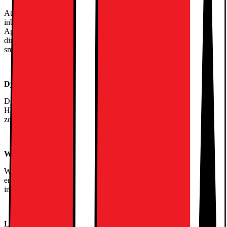
Att ansluta din LG TV till dina smarta enheter är enkelt med
inbyggd Wifi och stöd för Google Assistant, Amazon Alexa och
Apple AirPlay. Styr din TV och synka med andra smarta enheter
direkt från din telefon eller med rösten och skapa ett uppkopplat och
smart digitalt ekosystem som förbättrar hela din upplevelse.
Dynamic Tone Mapping – precision i varje bildruta
Dynamic Tone Mapping justerar ljusstyrkan för att ge en dynamisk
HDR-bild, oavsett vad du tittar på. Funktionen analyserar över 2000
zoner och optimerar realistiskt varje bildruta, så att varje detalj syns.
WOW Synergy
WOW-gränssnittet gör att din soundbar och TV fungerar som en
enda enhet. Ljudinställningarna är sömlöst integrerade med TV:ns
inställningar så att du kan anpassa dem utan krångel.
LG Magic Remote: Intuitiv kontroll inom räckhåll