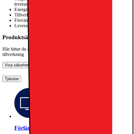
leverantör
Energimärkning
G
Tillverkad i
Polen
Förväntad livslängd i år
Information saknas från leverantör
Leverantörens beräkning av förväntad livslängd,
läs mer här
Produktsäkerhetsinformation
Här hittar du information om allmän produktsäkerhet och
tillverkning
Visa säkerhetsinformation
Tjänster
Förlängd garanti för TV (upp till total 5 år)