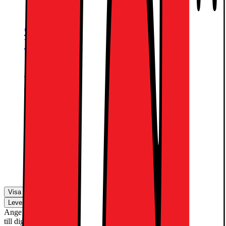
One For All väggfäste för TV
WM4619
799.-
One For All vridbart väggfäste för
TV WM4459
1290.-
Visa fler
Leverans
Hämta i butik
Ange ditt postnummer för att se om den här produkten kan levereras
till dig