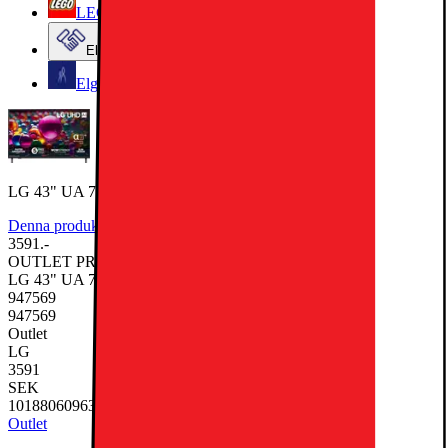
LEGO
Elgiganten Företag
Elgiganten Kundklubb
LG 43" UA 75 4K TV (2025)
Denna produkt har ännu inte blivit bedömd.
0
3591.-
OUTLET PRIS
Nypris 3990.-
LG 43" UA 75 4K TV (2025)
947569
947569
Outlet
LG
3591
SEK
1018806096348086
Outlet