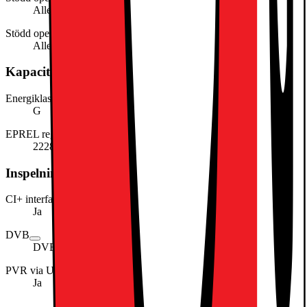
Allente
Stödd operatör SE (DVB-C)
Allente
Kapacitet, förbrukning och strömförsörjning
Energiklass
G
EPREL registreringsnummer
2228823
Inspelning och uppspelning
CI+ interface
Ja
DVB
DVB-T
PVR via USB
Ja