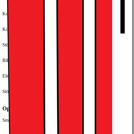
Apple Music
Kompatibla videostreaming-tjänster (SE)
Allente
Kompatibla videostreaming-tjänster (NO)
Allente
Stödda ljudstreamingtjänster (FI)
Apple Music
Bild i Bild (PIP)
Ja
Elektronisk programguide (EPG)
Ja
Stödda ljudstreamingtjänster (SE)
Apple Music
Operativsystem och systemkrav
Smart TV
Ja