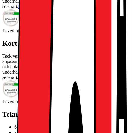
underhållning, nu kompatibel med Magic Remote (köpes
separat).
Läs mer om produkten
Leverantörens EcoVadis score
Läs mer om EcoVadis
Kort om produkten
Tack vare 4K HDR, uppgraderad α7 AI Processor och
anpassningsbar webOS ger UA75 en skarp bild, smidig prestanda
och enkel streaming i en tunn design. En perfekt TV för daglig
underhållning, nu kompatibel med Magic Remote (köpes
separat).
Läs mer om produkten
Leverantörens EcoVadis score
Läs mer om EcoVadis
Teknisk specifikation
60Hz 4K|3x HDMI 2,0|eARC|ALLM
a7 AI Processor, 1.3x CPU, 2.1x GPU