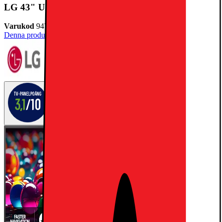
LG 43" UA 75 4K TV (2025)
Varukod
947569
Denna produkt har ännu inte blivit bedömd.
0
TV-panelpoäng
3,1
/10