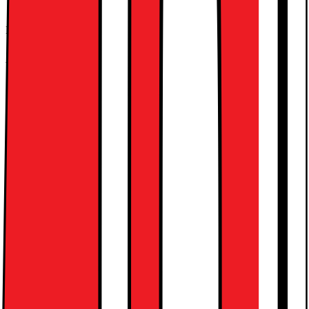
7.3
Djup (cm)
20
VESA-kompatibel
Ja
Djup - utan stativ (cm)
6.79
Bredd - utan stativ (cm)
96.8
Mått mellan skruvfästen (mm)
200x200
Höjd (cm)
62.1
Vikt (kg)
7.4
Bredd (cm)
96.8