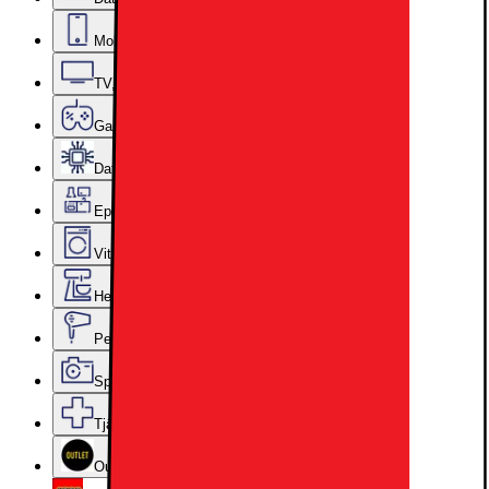
Mobiler, Tablets & Smartklockor
TV, Ljud & Smart Hem
Gaming
Datorkomponenter
Epoq Kök & Tvättstuga
Vitvaror
Hem, Hushåll & Trädgård
Personvård, Hälsa & Skönhet
Sport & Fritid
Tjänster & Tillbehör
Outlet