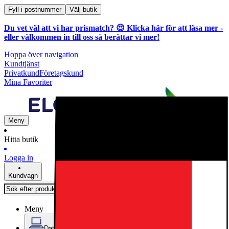
Fyll i postnummer
Välj butik
Du vet väl att vi har prismatch? 😍
Klicka här för att läsa mer
-
eller välkommen in till oss så berättar vi mer!
Hoppa över navigation
Kundtjänst
Privatkund
Företagskund
Mina Favoriter
Meny
Hitta butik
Logga in
Kundvagn
Meny
Datorer & Kontor