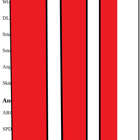
Wi-Fi-standard
Wi-Fi 5 (802.11ac)
DLNA
Ja
Smarthem-kompatibel (funkar med)
Amazon Alexa
Smart-TV - plattform
webOS
Anpassad för röststyrning
LG ThinQ
Skärmspegling
Google Cast
Anslutningar
ARC (Audio Return Channel)
Ja
SPDIF digital ljudutgång
Optisk