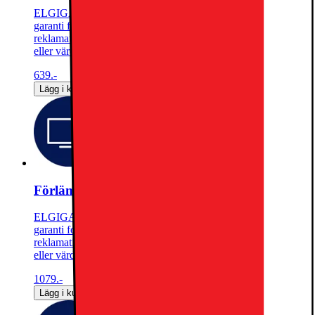
ELGIGANTEN FÖRLÄNGD GARANTIMed en förlängd
garanti fortsätter du att skydda din TV efter garanti- och
reklamationstiden har löpt ut. Ingen självrisk, åldersavdrag
eller värdeminskning.
639.-
Lägg i kundvagn
Förlängd garanti för TV (upp till total 7 år)
ELGIGANTEN FÖRLÄNGD GARANTIMed en förlängd
garanti fortsätter du att skydda din TV efter garanti- och
reklamationstiden har löpt ut. Ingen självrisk, åldersavdrag
eller värdeminskning.
1079.-
Lägg i kundvagn