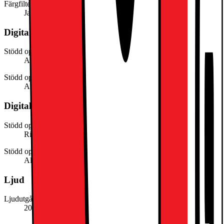
Färgfilter (Super QLED, QLED, QNED etc)
Ja
Digital-TV (Danmark)
Stödd operatör DK (DVB-S)
Allente
Stödd operatör DK (DVB-C)
Allente
Digital-TV (Norge)
Stödd operatör NO (DVB-T)
RiksTV
Stödd operatör NO (DVB-S)
Allente
Ljud
Ljudutgång (watt)
20