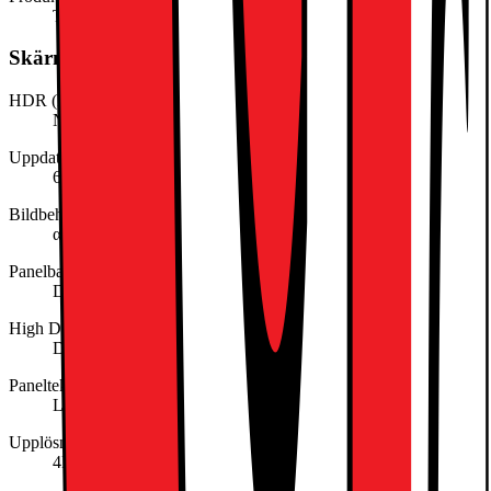
TV
Skärm/Display
HDR (High Dynamic Range)
Nej
Uppdateringsfrekvens (Hz)
60
Bildbehandlingsmotor
α7 AI Processor 4K Gen8
Panelbakgrundsljus
Direct LED
High Dynamic Range (HDR)-standard
Dolby Vision
Panelteknologi
LED Basic
Upplösning
4K (2160p)