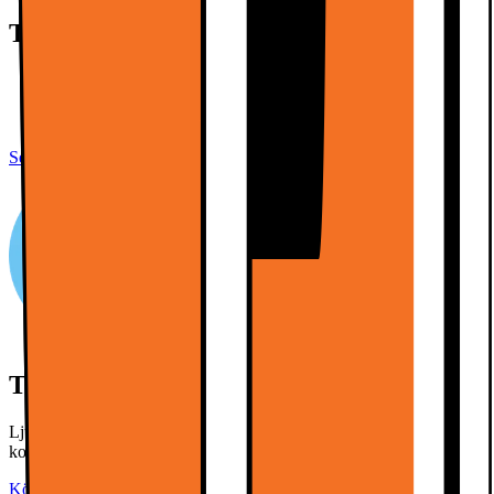
Teknisk specifikation
144Hz, 4K QLED
HVA Panel & HDR Premium
AiPQ Pro Processor
Se alla specifikationer
Tips: Köp till en soundbar
Ljudet är halva upplevelsen! Klicka på "köp produkterna" för att
komplettera din TV med en passande soundbar.
Köp produkterna