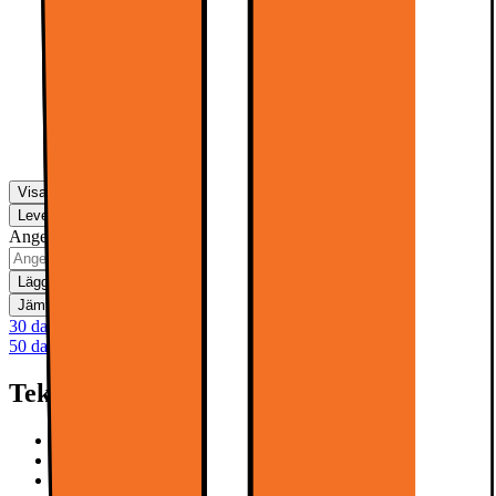
One For All vridbart väggfäste för
TV WM4459
1097.-
1290.-
Visa fler
Leverans
Hämta i butik
Ange postnummer för leveransinformation
Lägg i kundvagn
Jämför
Spara
30 dagars öppet köp
50 dagars öppet köp för klubbmedlemmar
Teknisk specifikation
144Hz, 4K QLED
HVA Panel & HDR Premium
AiPQ Pro Processor