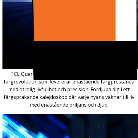
TCL Quantum Dots representerar en banbrytande
färgrevolution som levererar enastående färgprestanda
med otrolig livfullhet och precision. Fördjupa dig i ett
färgsprakande kalejdoskop där varje nyans vaknar till liv
med enastående briljans och djup.