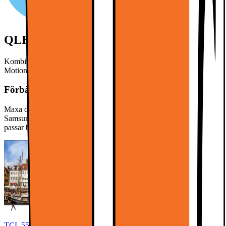
QLED810K-serien
Kombinerar QLED, 4K HDR Pro, AiPQ Pro-processor och 144Hz
Motion Clarity Pro för jämn, skarp och färgstark HDR-bildkvalitet.
Förbättra ljudupplevelsen!
Maxa din ljudupplevelse med en matchande soundbar från
Samsung. Välj bland våra olika modeller och hitta den lösning som
passar bäst för dig.
TCL 55" QLED810K 4K QLED TV (2025)