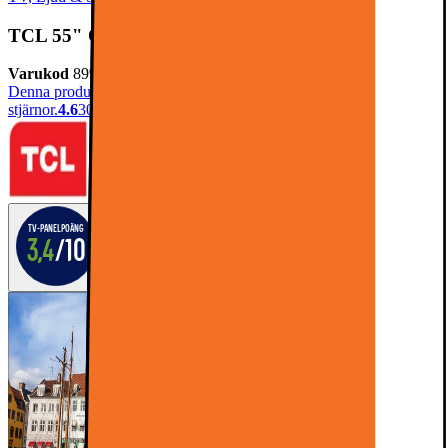
TCL 55" QLED810K 4K QLED TV (2025)
Varukod
899846
Denna produkt har blivit bedömd som 4.6 av 5 möjliga
stjärnor.
4.6
30
TV-panelpoäng
3,4
/10