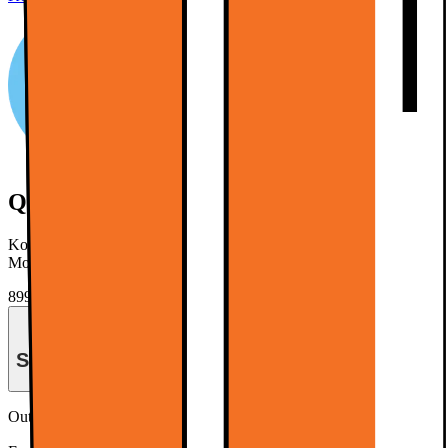
QLED810K-serien
Kombinerar QLED, 4K HDR Pro, AiPQ Pro-processor och 144Hz
Motion Clarity Pro för jämn, skarp och färgstark HDR-bildkvalitet.
8990.-
Se månadspris vid delbetalning.
Outlet-pris
Från 6293.-