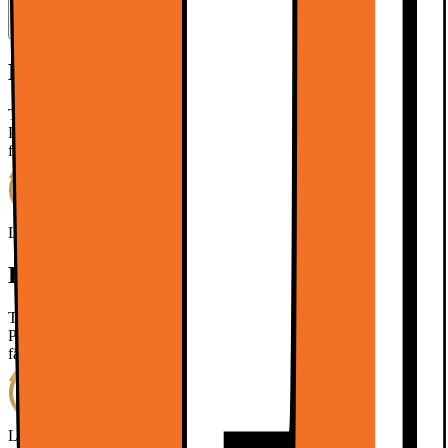
Kort om produkten
TCL QLED810K-serien kombinerar QLED, 4K HDR Pro, AiPQ
Pro-processor och 144Hz Motion Clarity Pro för jämn, skarp och
färgstark HDR-bildkvalitet.
Läs mer om produkten
Leverantörens EcoVadis score
Läs mer om EcoVadis
Kort om produkten
TCL QLED810K-serien kombinerar QLED, 4K HDR Pro, AiPQ
Pro-processor och 144Hz Motion Clarity Pro för jämn, skarp och
färgstark HDR-bildkvalitet.
Läs mer om produkten
Leverantörens EcoVadis score
Läs mer om EcoVadis