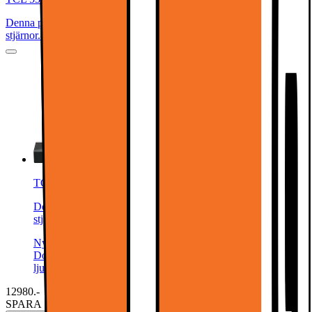
Denna produkt har blivit bedömd som 4.6 av 5 möjliga
stjärnor.
4.6
30
TCL Soundbar Q65H
Denna produkt har blivit bedömd som 4.4 av 5 möjliga
stjärnor.
4.4
15
Nya TCL Q65H soundbar är en 5.1 kanal RAY· DANZ
Dolby Atmos soundbar med 580W maximal
ljudeffekt.Förbättra ditt hemmabioljud med RAY· DANZ.
12980.-
SPARA 1000
Tidigare pris 13980.-