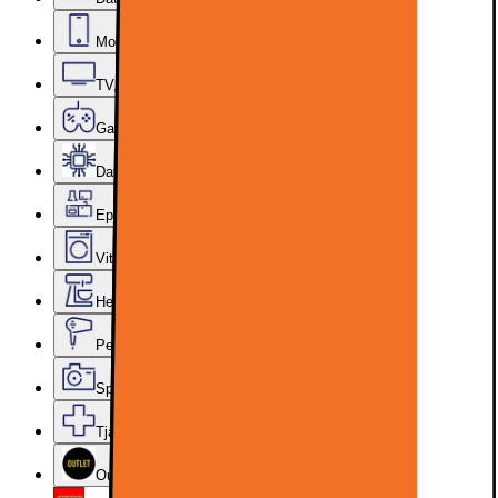
Mobiler, Tablets & Smartklockor
TV, Ljud & Smart Hem
Gaming
Datorkomponenter
Epoq Kök & Tvättstuga
Vitvaror
Hem, Hushåll & Trädgård
Personvård, Hälsa & Skönhet
Sport & Fritid
Tjänster & Tillbehör
Outlet