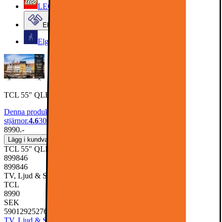
LEGO
Elgiganten Företag
Elgiganten Kundklubb
TCL 55" QLED810K 4K QLED TV (2025)
Denna produkt har blivit bedömd som 4.6 av 5 möjliga
stjärnor.
4.6
30
8990.-
Lägg i kundvagn
TCL 55" QLED810K 4K QLED TV (2025)
899846
899846
TV, Ljud & Smart Hem, TV & Tillbehör, TV
TCL
8990
SEK
5901292527655
TV, Ljud & Smart Hem
TV & Tillbehör
TV