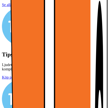
Se alla specifikationer
Tips: Köp till en soundbar
Ljudet är halva upplevelsen! Klicka på "köp produkterna" för att
komplettera din TV med en passande soundbar.
Köp produkterna