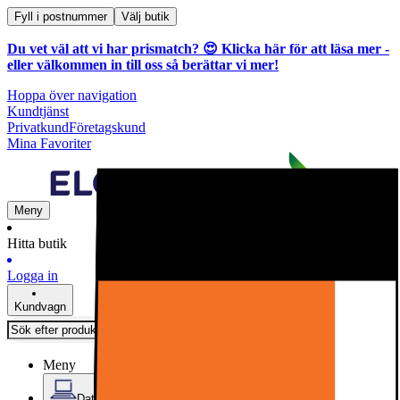
Fyll i postnummer
Välj butik
Du vet väl att vi har prismatch? 😍
Klicka här för att läsa mer
-
eller välkommen in till oss så berättar vi mer!
Hoppa över navigation
Kundtjänst
Privatkund
Företagskund
Mina Favoriter
Meny
Hitta butik
Logga in
Kundvagn
Meny
Datorer & Kontor