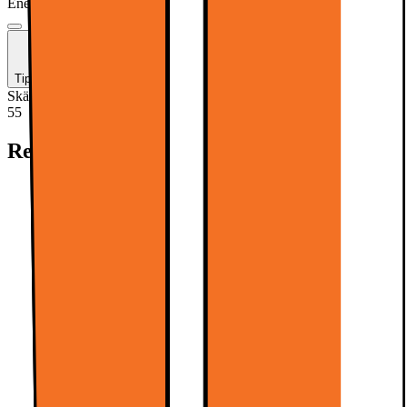
Energiklass
Produktinformationsblad
Tips: Köp till en soundbar
+1 kampanjer och information
Skärmstorlek (tum)
:
55
55
Rekommenderade tillbehör:
One For All väggfäste för TV
WM4619
679.-
799.-