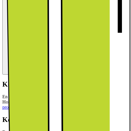
Kort om produkten
En snygg inbyggd diskmaskin med 14 inställningar, 7 program och
Home Connect för en smart, effektiv rengöring.
Läs mer om
produkten
Kort om produkten