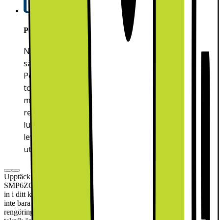
PerfectDry
När du tömmer diskmaskinen kan vissa diskar,
särskilt plastdiskar, fortfarande vara våta.
PerfectDry-diskmaskinerna garanterar perfekta
torkresultat med hjälp av zeolit – ett naturligt
mineral. Zeolit använder fukten från
rengöringsfasen och släpper ut den som varm, torr
luft under torkfasen. PerfectDry-diskmaskiner
levererar disk som är redo att ställas in i skåpet,
utan att manuell torkning behövs.
Upptäck den perfekta blandningen av stil och funktionalitet med
SMP6ZCC71S inbyggd diskmaskin, designad för att passa sömlöst
in i ditt kök. Denna sofistikerade apparat i Black Inox finish förhöjer
inte bara estetiken i ditt utrymme utan erbjuder också en överlägsen
rengöringsupplevelse. Med avancerade funktioner och intuitiv