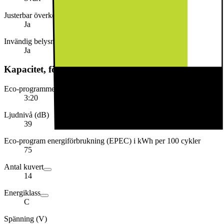
Justerbar överkorg
Ja
Invändig belysning
Ja
Kapacitet, förbrukning och strömförsörjning
Eco-programmets varaktighet (timmar och minuter)
3:20
Ljudnivå (dB)
39
Eco-program energiförbrukning (EPEC) i kWh per 100 cykler
75
Antal kuvert
14
Energiklass
C
Spänning (V)