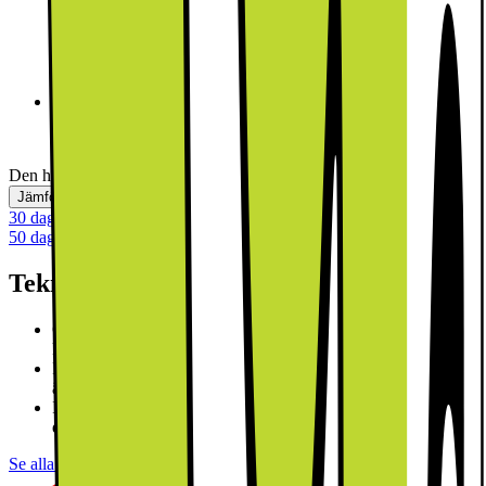
Svart
Vit
Den här produkten är inte tillgänglig
Jämför
Spara
30 dagars öppet köp
50 dagars öppet köp för klubbmedlemmar
Teknisk specifikation
Comfort Control-diskmaskiner: integrerad design med en
kontrollpanel som förblir dold tills du behöver den.
PerfectDry: utmärkta torkresultat med låg energiförbrukning –
även för disk som är svår att få torr.
Infolampa i luckans handtag: en lampa indikerar om
diskmaskinen är på eller av.
Se alla specifikationer