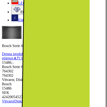
LEGO
Elgiganten Företag
Elgiganten Kundklubb
Bosch Serie 6 Diskmaskin SMP6ZCC71S (svart)
Denna produkt har blivit bedömd som 4.7 av 5 möjliga
stjärnor.
4.7
13
15486.-
Bosch Serie 6 Diskmaskin SMP6ZCC71S (svart)
764302
764302
Vitvaror, Diskmaskin
Bosch
15486
SEK
4242005452729
Vitvaror
Diskmaskin