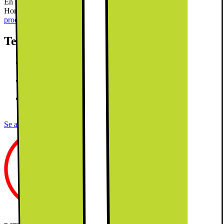
En snygg inbyggd diskmaskin med 14 inställningar, 7 program och
Home Connect för en smart, effektiv rengöring.
Läs mer om
produkten
Teknisk specifikation
Comfort Control-diskmaskiner: integrerad design med en
kontrollpanel som förblir dold tills du behöver den.
PerfectDry: utmärkta torkresultat med låg energiförbrukning –
även för disk som är svår att få torr.
Infolampa i luckans handtag: en lampa indikerar om
diskmaskinen är på eller av.
Se alla specifikationer