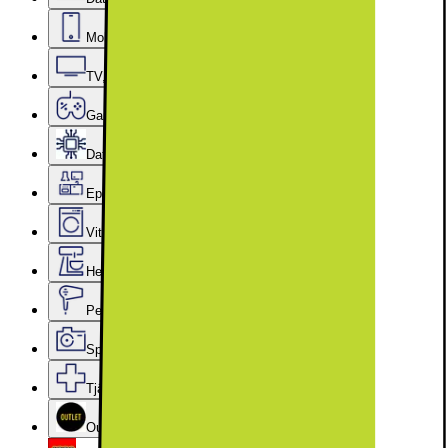
Mobiler, Tablets & Smartklockor
TV, Ljud & Smart Hem
Gaming
Datorkomponenter
Epoq Kök & Tvättstuga
Vitvaror
Hem, Hushåll & Trädgård
Personvård, Hälsa & Skönhet
Sport & Fritid
Tjänster & Tillbehör
Outlet