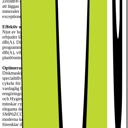
Zeolith®-teknik ser till att dina diskar kommer ut helt torra och redo
att läggas undan. Denna innovativa funktion använder naturliga
mineraler för att absorbera fukt och frigöra värme, vilket ger
exceptionella torkresultat, även på plast.
Effektiv och tyst drift
Njut av lugnet och tystnaden i ditt kök med EcoSilence Drive, som
erbjuder låg energiförbrukning och arbetar med viskande tysta 39
dB(A). Diskmaskinens ljudeffektivitet förstärks ytterligare av
programmet Silence 50 °C, som minskar ljudnivån till ännu lägre 38
dB(A), vilket gör den perfekt för vardagsrum med öppen
planlösning eller sena cyklar.
Optimerad rengöringsprestanda
Diskmaskinen SMP6ZCC71S är utrustad med en rad program och
specialtillval för att klara alla städproblem. Från den intensiva 70 °C-
cykeln för hårt smutsade föremål till Eco 50 °C-programmet för
vardaglig belastning, säkerställer denna diskmaskin optimala
rengöringsresultat. Specialalternativ som Extra Dry, Intensive Zone
och Hygiene+ förbättrar rengöringsprocessen, medan SpeedPerfect+
minskar cykeltiden utan att kompromissa med prestanda. Med sin
eleganta design, avancerade funktioner och användarvänliga drift är
SMP6ZCC71S inbyggd diskmaskin ett viktigt tillskott till alla
moderna kök. Det är inte bara en apparat; det är en följeslagare som
förenklar ditt liv och tar hand om dina rätter med precision och