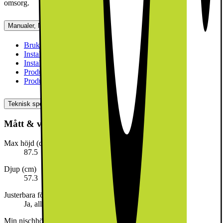
omsorg.
Manualer, Nedladdningar, Reklamation & Support
Bruksanvisning 2 (svenska)
[
pdf
]
Installationsvägledning (engelska)
[
pdf
]
Installationsvägledning (svenska)
[
pdf
]
Produktinformation(engelska)
[
pdf
]
Produktinformation (svenska)
[
pdf
]
Teknisk specifikation
Mått & vikt
Max höjd (cm)
87.5
Djup (cm)
57.3
Justerbara fötter
Ja, alla framifrån
Min nischhöjd