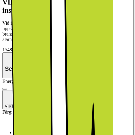
VIKTIGT! Nya krav på tillbehör vid
installation från 1 januari 2026!
Vid installation av diskmaskin krävs ett oskadat, vattentätt och
uppsamlande tråg tillsammans med ett vattenlarm som möter aktuella
branschkrav. Dessa köps separat. Tråg (varukod: 1017937) och
alarm (varukod: 1017924).
15486.-
Se månadspris vid delbetalning.
Energiklass
Produktinformationsblad
VIKTIGT! Nya krav på tillbehör vid installation från 1 januari 2026!
Färg
:
Svart