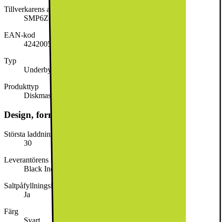
Tillverkarens artikelnummer
SMP6ZCC71S
EAN-kod
4242005452729
Typ
Underbyggd
Produkttyp
Diskmaskin
Design, form och placering
Största laddningsbara disk för undre korg (cm)
30
Leverantörens färgnamn
Black Inox
Saltpåfyllningsindikator
Ja
Färg
Svart