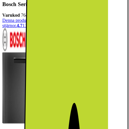
Bosch Serie 6 Diskmaskin SMP6ZCC71S (svart)
Varukod
764302
Denna produkt har blivit bedömd som 4.7 av 5 möjliga
stjärnor.
4.7
13