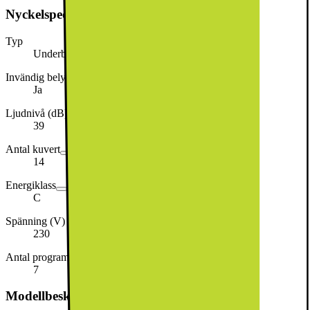
Nyckelspecifikation
Typ
Underbyggd
Invändig belysning
Ja
Ljudnivå (dB)
39
Antal kuvert
14
Energiklass
C
Spänning (V)
230
Antal program
7
Modellbeskrivning