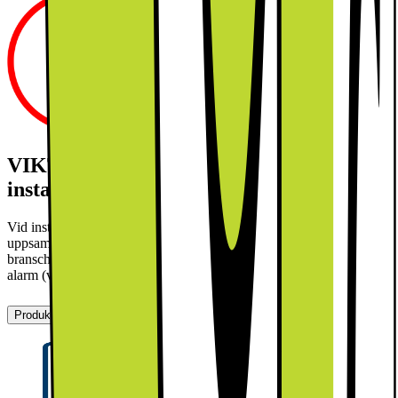
VIKTIGT! Nya krav på tillbehör vid
installation från 1 januari 2026!
Vid installation av diskmaskin krävs ett oskadat, vattentätt och
uppsamlande tråg tillsammans med ett vattenlarm som möter aktuella
branschkrav. Dessa köps separat. Tråg (varukod: 1017937) och
alarm (varukod: 1017924).
Produktbeskrivning