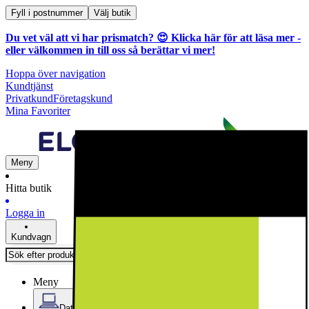
Fyll i postnummer
Välj butik
Du vet väl att vi har prismatch? 😍
Klicka här för att läsa mer
-
eller välkommen in till oss så berättar vi mer!
Hoppa över navigation
Kundtjänst
Privatkund
Företagskund
Mina Favoriter
Meny
Hitta butik
Logga in
Kundvagn
Meny
Datorer & Kontor