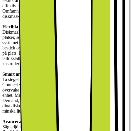
teknik är denna diskmaskin konstruerad för att ge bekvämlighet och
effektivitet, vilket gör diskningen till en problemfri uppgift.
Omfamna innovationen som kommer med denna toppmoderna
diskmaskin och förvandla sättet du rengör din disk.
Flexibla laddningsalternativ
Diskmaskinen SMP6ZCC71S har en generös kapacitet på 14
platser, som rymmer all din disk med lätthet. Max Flex Basket-
systemet och VarioDrawer erbjuder ultimat flexibilitet för att ladda
bestick och redskap, vilket säkerställer att varje föremål hålls säkert
på plats. Med Rackmatics höjdjusterbara toppkorg och hopfällbara
tallrikställ kan du anpassa inredningen för att passa stora kastruller,
kastruller och serveringsfat, vilket gör varje laddning effektiv.
Smart anslutning
Ta steget in i framtiden för styrning av hushållsapparater med Home
Connect via WLAN. Denna smarta funktion låter dig starta,
övervaka och fjärrstyra din diskmaskin med hjälp av din mobila
enhet. Med tillägget av funktionerna Favoritprogram och Silence on
Demand, tillgängliga via Home Connect-appen, kan du anpassa
dina diskcykler efter dina personliga preferenser och till och med
minska ljudnivåerna vid behov.
Avancerad torkteknik
Säg adjö till besväret med våt disk efter en cykel. PerfectDry med