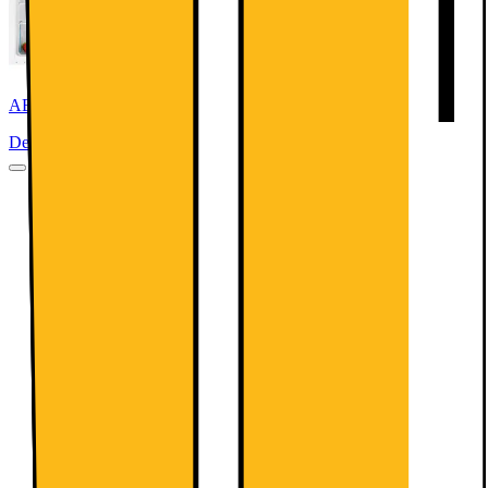
AEG Serie 5000 Kylskåp OSK5O88EF (integrerat)
Denna produkt har ännu inte blivit bedömd.
0
AEG Serie 6000 Frysskåp TAB6L88EF (integrerat)
Denna produkt har ännu inte blivit bedömd.
0
6000 stående frys använder Low Frost-teknik för att minimera
uppbyggnaden av is genom att använda dolda kylkretsar som
gör avfrostningen enklare och något som inte behöver göras