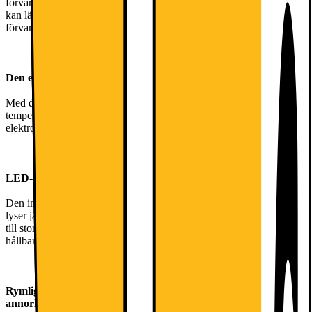
förvaringsalternativ och mycket utrymme mellan hyllorna. Lådorna
kan lätt tas bort och sättas tillbaka för behändig och bekväm
förvaring.
Den elektroniska touch kontrollen ger precis funktionskontroll
Med den responsiva och tydliga displayen kan du precist ställa in
temperaturen och behändigt få tillgång till kylfunktioner med den
elektroniska touch kontrollen.
LED-belysningen lyser upp varenda hörn
Den invändiga LED-belysningen ger ett diskret, mjukt ljus som
lyser jämnt över hela utrymmet. Dessutom är LED-lamporna mindre
till storleken och mer energisnåla än vanliga lampor ‒ ett mer
hållbart alternativ.
Rymlig låda i fullbredd för grönsaker som är långa eller med
annorlunda form.