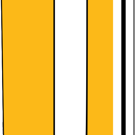
Retur av gammal produkt (elavfall)
349.-
Detta ingår:
Installation av integrerad
kyl/frys/kombiskåp (ej side-by-side)
1495.-
Detta ingår:
Visa fler
Leverans
Hämta i butik