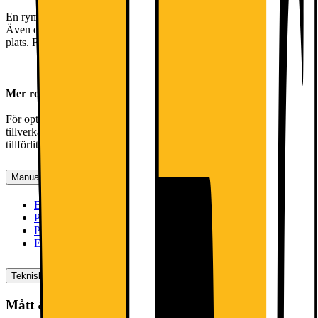
En rymlig grönsakslåda i full bredd där allt du köper kan förvaras.
Även de med annorlunda form eller som är längre än normalt får nu
plats. Från gurka till selleri - allt får plats i denna grönsakslåda.
Mer robust, mer stabil. Med säkerhetsglas
För optimal stabilitet och robusthet från dag till dag är alla hyllor
tillverkade av säkerhetsglas ‒ det bästa materialet för perfekt
tillförlitlighet.
Manualer, Nedladdningar, Reklamation & Support
Bruksanvisning 1 (engelska)
[
pdf
]
Produktinformation(engelska)
[
pdf
]
Produktinformation (svenska)
[
pdf
]
Energimärkning
[
pdf
]
Teknisk specifikation
Mått & vikt