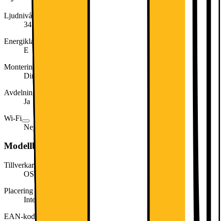
Ljudnivå (dB)
34
Energiklass
E
Montering av integrerad dörr
Direkt montering på möbelfront
Avdelning för färskvaror
Ja
Wi-Fi
Nej
Modellbeskrivning
Tillverkarens artikelnummer
OSK5O88EF
Placering
Integrerat
EAN-kod