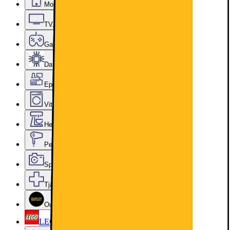
Mobiler, Tablets & Smartklockor
TV, Ljud & Smart Hem
Gaming
Datorkomponenter
Epoq Kök & Tvättstuga
Vitvaror
Hem, Hushåll & Trädgård
Personvård, Hälsa & Skönhet
Sport & Fritid
Tjänster & Tillbehör
Outlet
LEGO