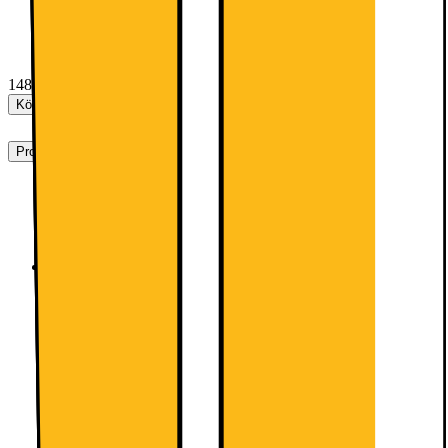
lika ofta.
14892.-
Köp paket
Produktbeskrivning
LED-belysningen lyser upp varenda hörn
Den invändiga LED-belysningen ger ett diskret,
mjukt ljus som sprids jämnt i hela utrymmet.