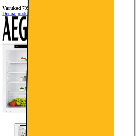
Varukod
705776
Denna produkt har ännu inte blivit bedömd.
0