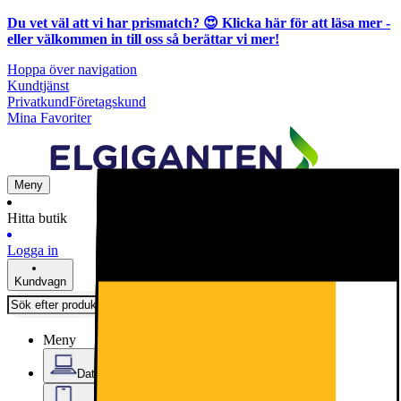
Du vet väl att vi har prismatch? 😍
Klicka här för att läsa mer
-
eller välkommen in till oss så berättar vi mer!
Hoppa över navigation
Kundtjänst
Privatkund
Företagskund
Mina Favoriter
Meny
Hitta butik
Logga in
Kundvagn
Meny
Datorer & Kontor