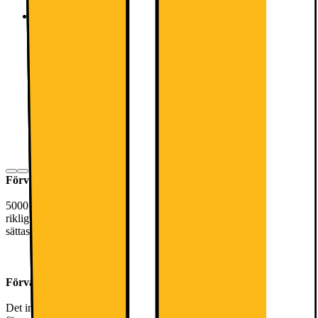
Rymlig låda i fullbredd för grönsaker som är långa eller
med annorlunda form.
En rymlig grönsakslåda i full bredd där allt du köper
kan förvaras. Även de med annorlunda form eller
som är längre än normalt får nu plats. Från gurka
till selleri - allt får plats i denna grönsakslåda.
Förvara mycket samtidigt
5000 OptiSpace Fridge erbjuder många förvaringslösningar, med
rikligt med utrymme mellan hyllorna. Lådorna kan lätt tas bort och
sättas tillbaka för behändig och bekväm förvaring.
Förvara mycket samtidigt. Med OptiSpace
Det innovativa kylskåpet med OptiSpace erbjuder många