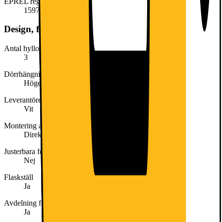
EPREL registreringsnummer
1597336
Design, form och placering
Antal hyllor i kylskåp
3
Dörrhängning
Höger omhängbar
Leverantörens färgnamn
Vit
Montering av integrerad dörr
Direkt montering på möbelfront
Justerbara fötter
Nej
Flaskställ
Ja
Avdelning för färskvaror
Ja