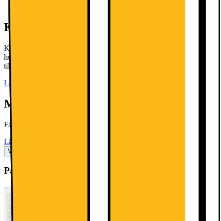
Köp 2 eller fler- få 20% rabatt!
Köp 2 eller fler- få 20% rabatt! Gäller utvalda vitvaror och
hushållsprodukter från AEG, Bosch, Electrolux och Siemens fram
till och med 9 augusti 2026.
Läs mer
Monteringsanvisning/Bruksanvisning
Fast monterad.
Läs mer
Visa mer
Passar bra ihop