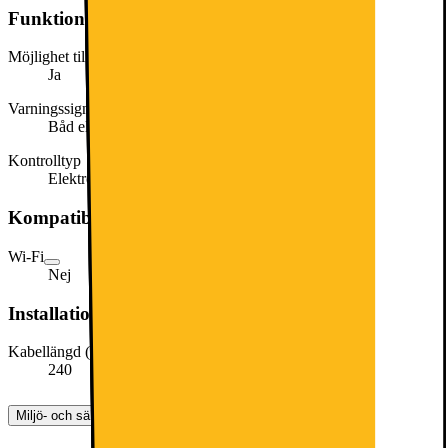
Funktioner och egenskaper
Möjlighet till snabbnedkylning
Ja
Varningssignal / Tekniskt fel
Båd eljud och bild
Kontrolltyp
Elektronisk
Kompatibel med
Wi-Fi
Nej
Installationsmått
Kabellängd (cm)
240
Miljö- och säkerhetsinformation