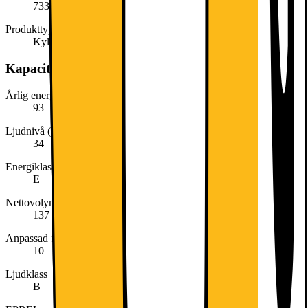
7333394027067
Produkttyp
Kylskåp
Kapacitet, förbrukning och strömförsörjning
Årlig energiförbrukning (kWh/år)
93
Ljudnivå (dB)
34
Energiklass
E
Nettovolym (liter)
137
Anpassad för (lägsta temperatur)
10
Ljudklass
B