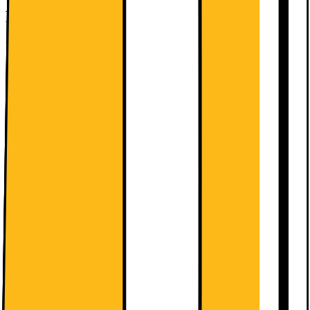
Monteringsanvisning/Bruksanvisning
Fast monterad.
Läs mer
Visa mer
7395.-
Se månadspris vid delbetalning.
Energiklass
Produktinformationsblad
Köp 2 eller fler- få 20% rabatt!
+2 kampanjer och information
Tillgängliga tjänster: (fraktkostnad kan
tillkomma)