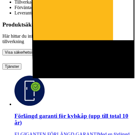
Tillverkad i
Ungern
Förväntad livslängd i år
Information saknas från leverantör
Leverantörens beräkning av förväntad livslängd,
läs mer här
Produktsäkerhetsinformation
Här hittar du information om allmän produktsäkerhet och
tillverkning
Visa säkerhetsinformation
Tjänster
Förlängd garanti för kylskåp (upp till total 10
år)
ELGIGANTEN FÖRLÄNGD GARANTIMed en förlängd