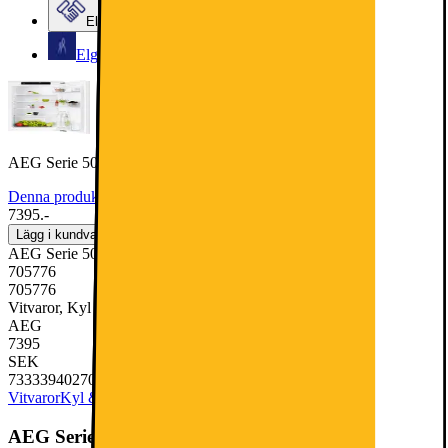
Elgiganten Företag
Elgiganten Kundklubb
AEG Serie 5000 Kylskåp OSK5O88EF (integrerat)
Denna produkt har ännu inte blivit bedömd.
0
7395.-
Lägg i kundvagn
AEG Serie 5000 Kylskåp OSK5O88EF (integrerat)
705776
705776
Vitvaror, Kyl & Frys, Kylskåp
AEG
7395
SEK
7333394027067
Vitvaror
Kyl & Frys
Kylskåp
AEG Serie 5000 Kylskåp OSK5O88EF (integrerat)