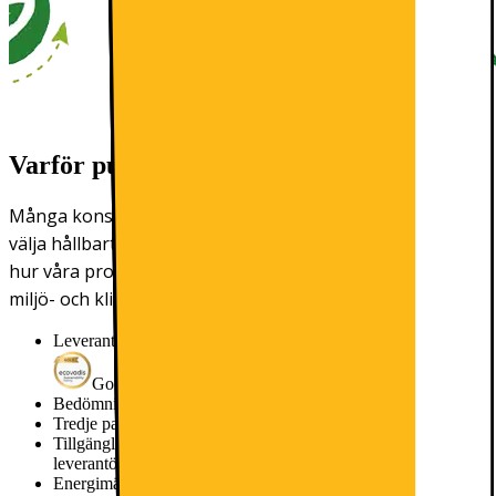
Varför publicerar vi miljöparametrar?
Många konsumenter kanske tycker att det är svårt att
välja hållbart. På Elgiganten vill vi göra det lättare att se
hur våra produkter har producerats och vilken typ av
miljö- och klimatpåverkan de har.
Leverantörens EcoVadis score
Gold
Bedömningen gäller fr.o.m
2025
Tredje parts miljögodkännande
Inget godkännande
Tillgängliga reservdelar i år
Information saknas från
leverantör
Energimärkning
E