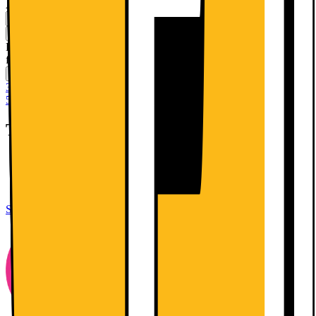
Ange postnummer för leveransinformation
Lägg i kundvagn
Köp 2 spara 20%! Gäller t.o.m. söndag 9 augusti med reservation
för slutförsäljning
Jämför
Spara
30 dagars öppet köp
50 dagars öppet köp för klubbmedlemmar
Teknisk specifikation
Kapacitet: 137 l
OptiSpace
Door-on Door montering
Se alla specifikationer