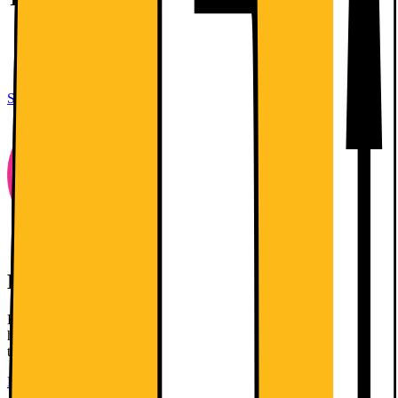
Kapacitet: 137 l
OptiSpace
Door-on Door montering
Se alla specifikationer
Köp 2 eller fler- få 20% rabatt!
Köp 2 eller fler- få 20% rabatt! Gäller utvalda vitvaror och
hushållsprodukter från AEG, Bosch, Electrolux och Siemens fram
till och med 9 augusti 2026.
Läs mer