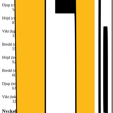
Djup (cm)
54.9
Höjd (cm)
87.3
Vikt (kg)
31.9
Bredd (cm)
55.6
Höjd (inkl. emballage)
92,5 cm
Bredd (inkl. emballage)
60,2 cm
Djup (inkl. emballage)
63,0 cm
Vikt (inkl. emballage)
32,0 kg
Nyckelspecifikation