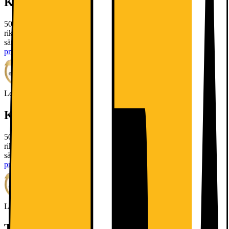
Kort om produkten
5000 OptiSpace Fridge erbjuder många förvaringslösningar, med
rikligt med utrymme mellan hyllorna. Lådorna kan lätt tas bort och
sättas tillbaka för behändig och bekväm förvaring.
Läs mer om
produkten
Leverantörens EcoVadis score
Läs mer om EcoVadis
Kort om produkten
5000 OptiSpace Fridge erbjuder många förvaringslösningar, med
rikligt med utrymme mellan hyllorna. Lådorna kan lätt tas bort och
sättas tillbaka för behändig och bekväm förvaring.
Läs mer om
produkten
Leverantörens EcoVadis score
Läs mer om EcoVadis
Teknisk specifikation