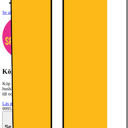
LED-belysning inuti kylskåpet som lyser upp varje hörn.
Se alla specifikationer
Köp 2 eller fler- få 20% rabatt!
Köp 2 eller fler- få 20% rabatt! Gäller utvalda vitvaror och
hushållsprodukter från AEG, Bosch, Electrolux och Siemens fram
till och med 9 augusti 2026.
Läs mer
9995.-
Se månadspris vid delbetalning.