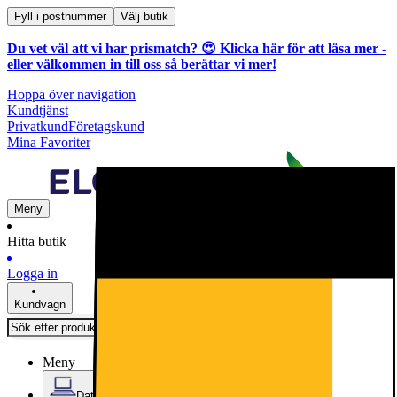
Fyll i postnummer
Välj butik
Du vet väl att vi har prismatch? 😍
Klicka här för att läsa mer
-
eller välkommen in till oss så berättar vi mer!
Hoppa över navigation
Kundtjänst
Privatkund
Företagskund
Mina Favoriter
Meny
Hitta butik
Logga in
Kundvagn
Meny
Datorer & Kontor