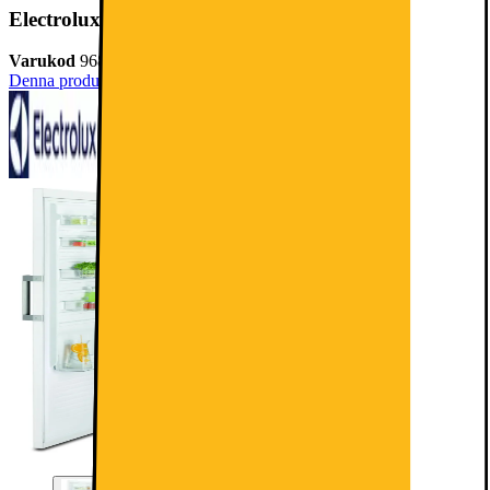
Electrolux Serie 500 Kylskåp LRC4AE3W1L (vit)
Varukod
968271
Denna produkt har ännu inte blivit bedömd.
0