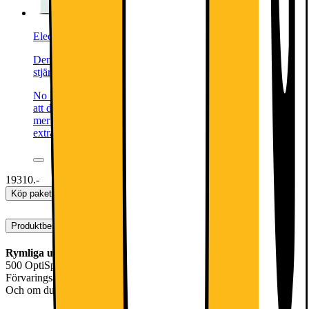
Electrolux Serie 700 Frysskåp LUC4NE2W1 (vit)
Denna produkt har blivit bedömd som 4 av 5 möjliga
stjärnor.
4
3
No Frost-tekniken förhindrar att is bildas i frysen, vilket gör
att du aldrig behöver avfrosta den igen. Tekniken gör frysen
mer hygienisk och enklare att göra rent samtidigt som du får
extra utrymme att förvara alla dina favoritingredienser.
19310.-
Köp paket
Produktbeskrivning
Rymliga utrymmeslösningar
500 OptiSpace kylskåpet erbjuder ett rymligt inre för matvaror.
Förvaringsalternativ gör det enkelt att hitta plats för större matvaror.
Och om du behöver ännu mer utrymme kan lådorna enkelt tas bort.