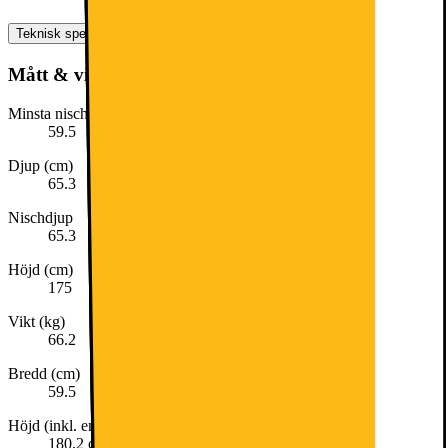
Teknisk specifikation
Mått & vikt
Minsta nischbredd (cm)
59.5
Djup (cm)
65.3
Nischdjup
65.3
Höjd (cm)
175
Vikt (kg)
66.2
Bredd (cm)
59.5
Höjd (inkl. emballage)
180,2 cm