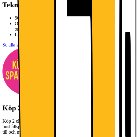
Teknisk specifikation
500 OptiSpace kylskåpet har en rymlig interiör.
OptiSpace erbjuder dig utrymmet du behöver för att
organisera dina livsmedel.
LED-belysning inuti kylskåpet som lyser upp varje hörn.
Se alla specifikationer
Köp 2 eller fler- få 20% rabatt!
Köp 2 eller fler- få 20% rabatt! Gäller utvalda vitvaror och
hushållsprodukter från AEG, Bosch, Electrolux och Siemens fram
till och med 9 augusti 2026.