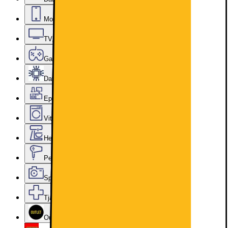
Mobiler, Tablets & Smartklockor
TV, Ljud & Smart Hem
Gaming
Datorkomponenter
Epoq Kök & Tvättstuga
Vitvaror
Hem, Hushåll & Trädgård
Personvård, Hälsa & Skönhet
Sport & Fritid
Tjänster & Tillbehör
Outlet