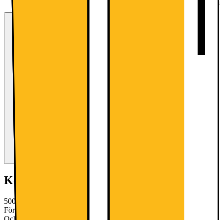
Kort om produkten
500 OptiSpace kylskåpet erbjuder ett rymligt inre för matvaror.
Förvaringsalternativ gör det enkelt att hitta plats för större matvaror.
Och om du behöver ännu mer utrymme kan lådorna enkelt tas