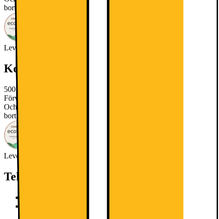
bort.
Läs mer om produkten
Leverantörens EcoVadis score
Läs mer om EcoVadis
Kort om produkten
500 OptiSpace kylskåpet erbjuder ett rymligt inre för matvaror.
Förvaringsalternativ gör det enkelt att hitta plats för större matvaror.
Och om du behöver ännu mer utrymme kan lådorna enkelt tas
bort.
Läs mer om produkten
Leverantörens EcoVadis score
Läs mer om EcoVadis
Teknisk specifikation
500 OptiSpace kylskåpet har en rymlig interiör.
OptiSpace erbjuder dig utrymmet du behöver för att
organisera dina livsmedel.