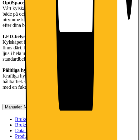
OptiSpace har en rymlig interiör för förvaring av livsmedel
Vårt kylskåp med OptiSpace har gott om förvaringsmöjligheter,
både på och mellan hyllorna. Men om du behöver ännu mer
utrymme kan lådorna enkelt tas bort och du kan anpassa kylskåpet
efter dina behov.
LED-belysning av högsta kvalitet för kylskåp
Kylskåpet har LED-belysning som gör att du enklare ser vad som
finns däri. De diskreta, energieffektiva glödlamporna ger ett starkt
ljus i hela utrymmet. Förbrukar tio gånger mindre energi än
standardbelysning.
Pålitliga hyllor med säkerhetsglas
Kraftiga hyllor som är tillverkade av säkerhetsglas och kända för sin
hållbarhet. Och om man råkar spilla kan man enkelt torka av dem
med en fuktig trasa.
Manualer, Nedladdningar, Reklamation & Support
Bruksanvisning 1 (engelska)
[
pdf
]
Bruksanvisning 2 (svenska)
[
pdf
]
Datablad (engelska)
[
pdf
]
Produktinformation(engelska)
[
pdf
]