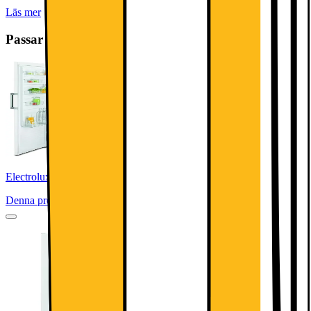
Läs mer
Passar bra ihop
Electrolux Serie 500 Kylskåp LRC4AE3W1L (vit)
Denna produkt har ännu inte blivit bedömd.
0