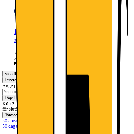
Installation av kylskåp (gäller EJ
side-by-side)
749.-
Detta ingår:
Visa fler
Leverans
Hämta i butik
Ej tillgänglig
Ange postnummer för leveransinformation
Lägg i kundvagn
Köp 2 spara 20%! Gäller t.o.m. söndag 9 augusti med reservation
för slutförsäljning
Jämför
Spara
30 dagars öppet köp
50 dagars öppet köp för klubbmedlemmar