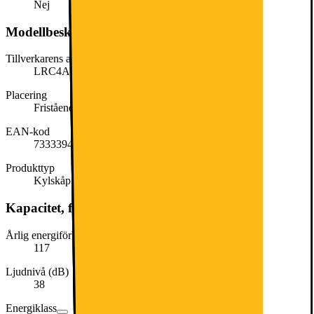
Nej
Modellbeskrivning
Tillverkarens artikelnummer
LRC4AE3W1L
Placering
Fristående
EAN-kod
7333394126685
Produkttyp
Kylskåp
Kapacitet, förbrukning och strömförsörjning
Årlig energiförbrukning (kWh/år)
117
Ljudnivå (dB)
38
Energiklass