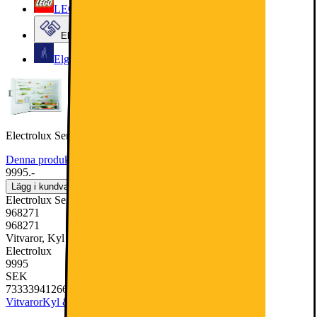
LEGO
Elgiganten Företag
Elgiganten Kundklubb
Electrolux Serie 500 Kylskåp LRC4AE3W1L (vit)
Denna produkt har ännu inte blivit bedömd.
0
9995.-
Lägg i kundvagn
Electrolux Serie 500 Kylskåp LRC4AE3W1L (vit)
968271
968271
Vitvaror, Kyl & Frys, Kylskåp
Electrolux
9995
SEK
7333394126685
Vitvaror
Kyl & Frys
Kylskåp