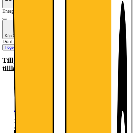
Energiklass
Produktinformationsblad
Köp 2 eller fler- få 20% rabatt!
Dörrhängning
:
Vänster omhängbar
Höger omhängbar
Vänster omhängbar
Tillgängliga tjänster: (fraktkostnad kan
tillkomma)
Retur av gammal produkt (elavfall)
349.-
Detta ingår: