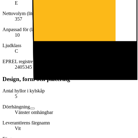
E
Nettovolym (liter)
357
Anpassad för (lägsta temperatur)
10
Ljudklass
C
EPREL registreringsnummer
2405345
Design, form och placering
Antal hyllor i kylskåp
5
Dörrhängning
Vänster omhängbar
Leverantörens färgnamn
Vit