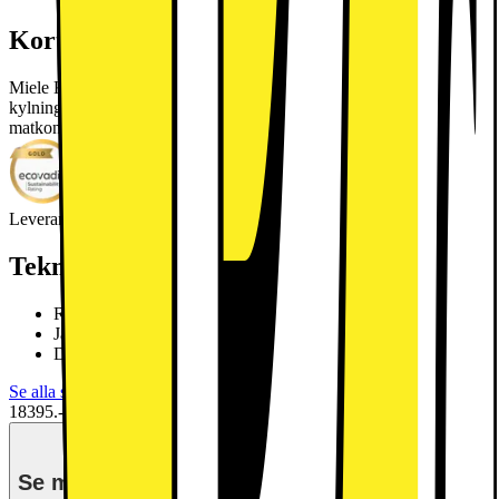
Kort om produkten
Miele KS 4783 DD N: Fristående kylskåp med DailyFresh, snabb
kylning, Wi-Fi och en elegant vit design för optimal
matkonservering.
Läs mer om produkten
Leverantörens EcoVadis score
Läs mer om EcoVadis
Teknisk specifikation
Rymlig låda med justerbar fuktighet – DailyFresh
Jämn temperaturfördelning inuti hela kylskåpet – DynaCool
Dämpad stängning av dörren med SoftClose
Se alla specifikationer
18395.-
Se månadspris vid delbetalning.