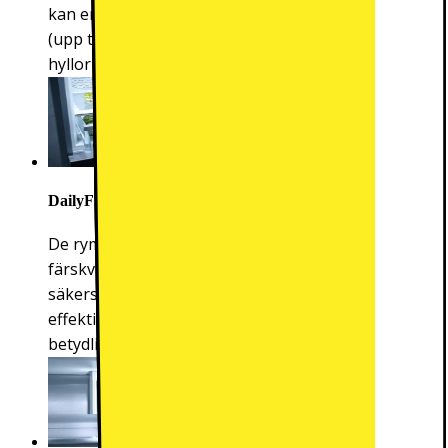
kan enkelt och hygieniskt rengöras i diskmaskin
(upp till 55 °C). Ingen manuell urtorkning av
hyllorna behövs.
DailyFresh
De rymliga lådorna i kylskåpet ger plats för många
färskvaror. De justerbara öppningarna i lådan
säkerställer att luftfuktigheten bevaras på ett
effektivt sätt. Frukt och grönsaker håller sig fräscha
betydligt längre.