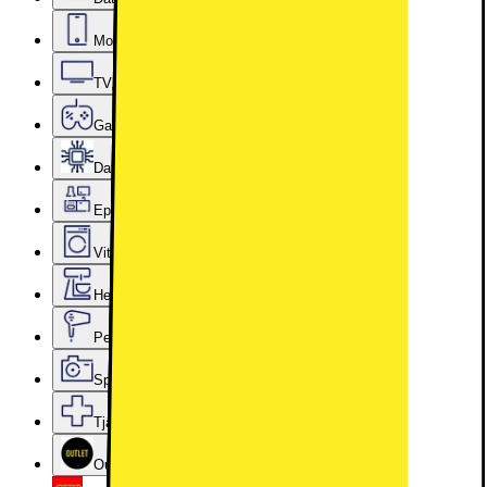
Mobiler, Tablets & Smartklockor
TV, Ljud & Smart Hem
Gaming
Datorkomponenter
Epoq Kök & Tvättstuga
Vitvaror
Hem, Hushåll & Trädgård
Personvård, Hälsa & Skönhet
Sport & Fritid
Tjänster & Tillbehör
Outlet