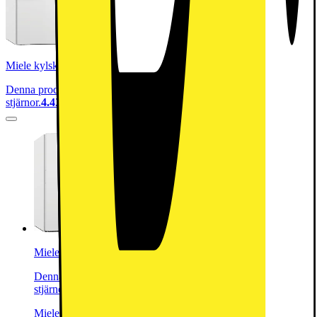
Miele kylskåp KS4783DDN (vit)
Denna produkt har blivit bedömd som 4.4 av 5 möjliga
stjärnor.
4.4
23
Miele frysskåp FNS 4782DN (vit)
Denna produkt har blivit bedömd som 4.5 av 5 möjliga
stjärnor.
4.5
13
Miele Upright Freezer FNS 4782 DN: En elegant, fristående