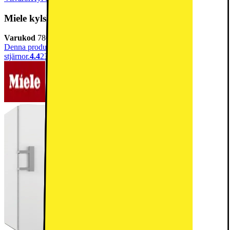
Miele kylskåp KS4783DDN (vit)
Varukod
786193
Denna produkt har blivit bedömd som 4.4 av 5 möjliga
stjärnor.
4.4
23