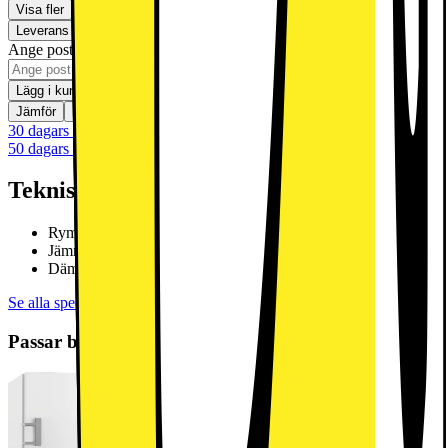
Visa fler
Leverans
Hämta i butik
Ej tillgänglig
Ange postnummer för leveransinformation
Lägg i kundvagn
Jämför
Spara
30 dagars öppet köp
50 dagars öppet köp för klubbmedlemmar
Teknisk specifikation
Rymlig låda med justerbar fuktighet – DailyFresh
Jämn temperaturfördelning inuti hela kylskåpet – DynaCool
Dämpad stängning av dörren med SoftClose
Se alla specifikationer
Passar bra ihop