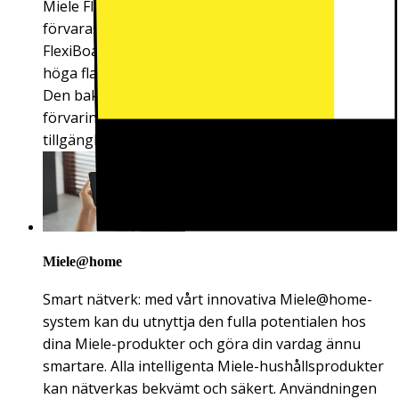
Miele FlexiBoard kan dessa behållare nu även
förvaras i kyldelen. Skjut den främre delen av
FlexiBoard under den bakre. Detta skapar plats för
höga flaskor eller mjölkpaket i det främre området.
Den bakre delen fungerar fortfarande som
förvaringsplats. På detta sätt utnyttjar du allt
tillgängligt utrymme optimalt.
Miele@home
Smart nätverk: med vårt innovativa Miele@home-
system kan du utnyttja den fulla potentialen hos
dina Miele-produkter och göra din vardag ännu
smartare. Alla intelligenta Miele-hushållsprodukter
kan nätverkas bekvämt och säkert. Användningen