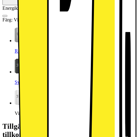
Energiklass
Produktinformationsblad
Färg
:
Vit
Rostfritt stål
Svart
Vit
Tillgängliga tjänster: (fraktkostnad kan
tillkomma)