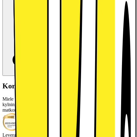
Kort om produkten
Miele KS 4783 DD N: Fristående kylskåp med DailyFresh, snabb
kylning, Wi-Fi och en elegant vit design för optimal
matkonservering.
Läs mer om produkten
Leverantörens EcoVadis score
Läs mer om EcoVadis