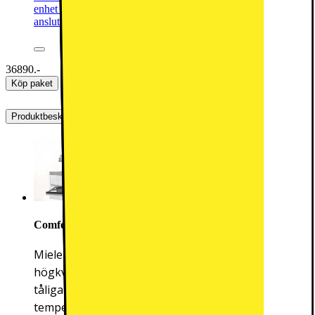
enhet med NoFrost-teknik, snabb frysning och Wi-Fi-
anslutning för maximal konservering av mat.
36890.-
Köp paket
Produktbeskrivning
ComfortClean
Miele ComfortClean dörrhyllor är tillverkade av
högkvalitativ, högtransparent plast och är extra
tåliga mot repor, kemikalier och
temperaturvariationer. ComfortClean-dörrhyllorna