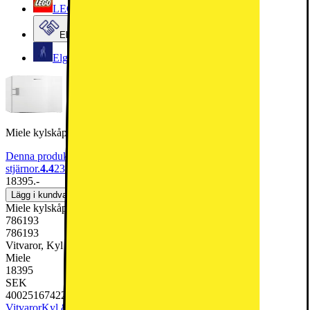
LEGO
Elgiganten Företag
Elgiganten Kundklubb
Miele kylskåp KS4783DDN (vit)
Denna produkt har blivit bedömd som 4.4 av 5 möjliga
stjärnor.
4.4
23
18395.-
Lägg i kundvagn
Miele kylskåp KS4783DDN (vit)
786193
786193
Vitvaror, Kyl & Frys, Kylskåp
Miele
18395
SEK
4002516742272
Vitvaror
Kyl & Frys
Kylskåp