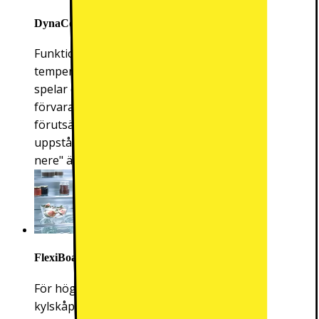
DynaCool
Funktionen DynaCool ger en jämn
temperaturfördelning inuti hela kylskåpet. Det
spelar därmed inte längre någon roll var du
förvarar olika livsmedel, det är samma
förutsättningar överallt. De olika nivåer som
uppstår i vanliga kylskåp "varmare uppe, kallare
nere" är historia nu när DynaCool finns.
FlexiBoard
För höga behållare finns det normalt bara plats i
kylskåpsdörren. Tack vare den delade glasbotten i