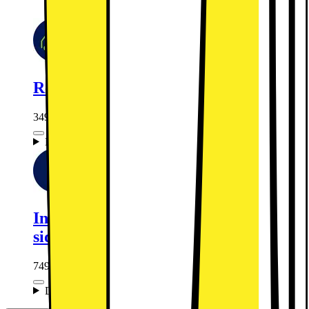
Retur av gammal produkt (elavfall)
349.-
Detta ingår:
Installation av kylskåp (gäller EJ
side-by-side)
749.-
Detta ingår: