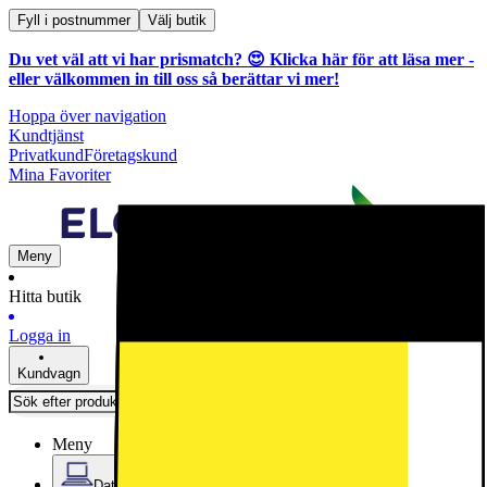
Fyll i postnummer
Välj butik
Du vet väl att vi har prismatch? 😍
Klicka här för att läsa mer
-
eller välkommen in till oss så berättar vi mer!
Hoppa över navigation
Kundtjänst
Privatkund
Företagskund
Mina Favoriter
Meny
Hitta butik
Logga in
Kundvagn
Meny
Datorer & Kontor