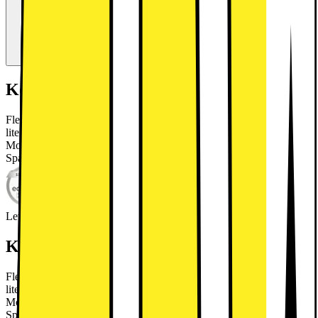
Kort om produkten
Flexibla Samsung kylskåp RR39C7EC6B1/EFhar en 387-
litersinteriör utrustad med funktioner som SmartThings Ai Energy
Mode, All Around Cooling, Digital Inverter Compressor och
SpaceMax-teknik.
Läs mer om produkten
Leverantörens EcoVadis score
Läs mer om EcoVadis
Kort om produkten
Flexibla Samsung kylskåp RR39C7EC6B1/EFhar en 387-
litersinteriör utrustad med funktioner som SmartThings Ai Energy
Mode, All Around Cooling, Digital Inverter Compressor och
SpaceMax-teknik.
Läs mer om produkten