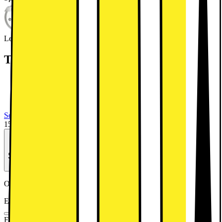
Leverantörens EcoVadis score
Läs mer om EcoVadis
Teknisk specifikation
Dimensioner: 186x 59.5x 64.4 cm
Kapacitet: 387 l
SmartThings AI Energy Mode
Se alla specifikationer
15995.-
Se månadspris vid delbetalning.
Outlet-pris
Från 7998.-
Energiklass
Produktinformationsblad
Färg
:
Svart