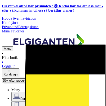
Du vet väl att vi har prismatch? 😍
Klicka här för att läsa mer
-
eller välkommen in till oss så berättar vi mer!
Hoppa över navigation
Kundtjänst
Privatkund
Företagskund
Mina Favoriter
Meny
Hitta butik
Logga in
Kundvagn
Meny
Datorer & Kontor