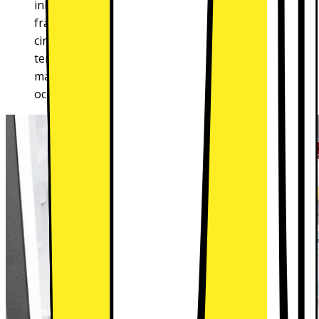
inklusive dörren, så att dina matvaror håller sig
fräscha oavsett var du placerar dem. Genom att
cirkulera kalluft och kontinuerligt kontrollera
temperaturen säkerställer All Around Cooling att
matvarorna på hyllorna och i dörren kyls effektivt
och håller sig fräscha längre.