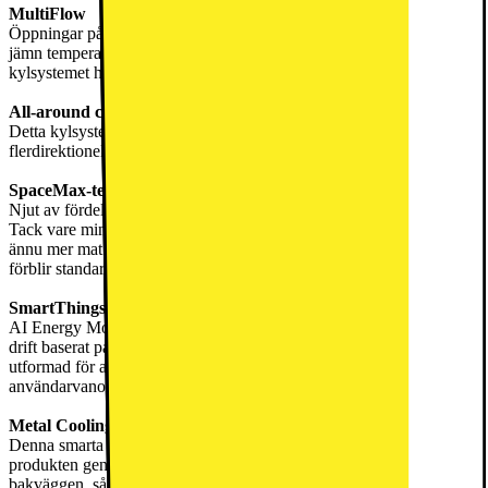
MultiFlow
Öppningar på varje hyllnivå säkerställer god luftcirkulation och
jämn temperatur i hela kylutrymmet. Tack vare det omfattande
kylsystemet hålls din mat färsk oavsett var i kylskåpet den förvaras.
All-around cooling system
Detta kylsystem har flera ventiler på varje hyllnivå som säkerställer
flerdirektionellt luftflöde, så maten håller sig färsk längre.
SpaceMax-teknologi
Njut av fördelarna med Samsungs innovativa Space Max-teknologi.
Tack vare minimal tjocklek på produktens väggar kan du nu förvara
ännu mer mat samtidigt som du sparar utrymme då kylskåpets mått
förblir standard.
SmartThings AI Energy Mode
AI Energy Mode i SmartThings-appen kan justera kompressorns
drift baserat på dina användningsmönster. Denna funktion är
utformad för att optimera strömförbrukningen genom att analysera
användarvanor.
Metal Cooling
Denna smarta funktion hjälper till att hålla optimal temperatur inuti
produkten genom att använda en Metal Cooling-platta placerad i
bakväggen, så din mat kan förvaras säkert även om kylskåpsdörren