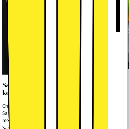
Samsungs kylskåp håller allt under
kontroll
Chilla och ta en färsk frukt eller uppfriskande dryck från
Samsung-kylen som vet hur man håller huvudet kallt. Läs
mer om de praktiska egenskaper och funktioner som
Samsung-kylskåpen har att erbjuda här.