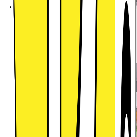
Jämnare temperatur med Metal Cooling
Metal Cooling bevarar kalluft även när du öppnar
och stänger dörren ofta. Eftersom temperaturen
återställs snabbare så kan du känna dig trygg med
att ta din tid att hitta det du behöver i kylen.