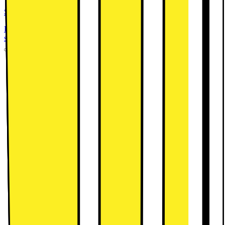
Samsung Kylskåp RR39C7EC6B1/EF (svart)
Denna produkt har blivit bedömd som 4.5 av 5 möjliga
stjärnor.
4.5
115
Samsung Frysskåp RZ32C7CB6B1/EF (svart)
Denna produkt har blivit bedömd som 4.7 av 5 möjliga
stjärnor.
4.7
132
Skaffa Samsung-frys RZ32C7CB6B1/EF och njut av bekväm
matförvaring med avancerade funktioner. Förutom NoFrost,
All-Around Cooling och Metal Cooling, erbjuder 323-l-frysen
Wi-Fi-anslutning och AI Energy Mode.