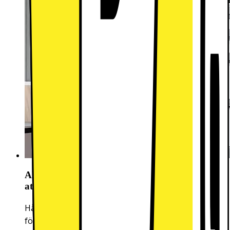
All-around Cooling - Fördelar kylan jämnt för
att minska matsvinnet
Håll din mat fräsch längre. All Around Cooling
fördelar kylan jämnt i hela kylen och frysen,