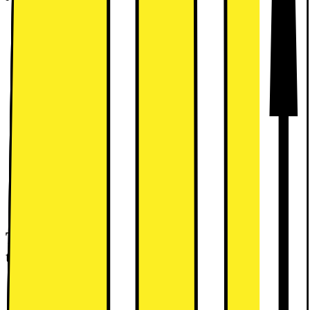
Rostfritt stål
Svart
Vit
Tillgängliga tjänster: (fraktkostnad kan
tillkomma)