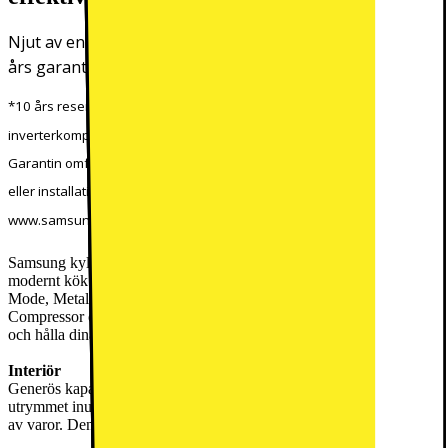
Njut av en tyst, kraftfull och hållbar prestanda med 10
års garanti på den digitala inverterkompressorn.*
*10 års reservdelsgaranti gäller endast den digitala
inverterkompressorn i kylskåp och frysar, sålda fr.om. 1 april 2026.
Garantin omfattar inga andra kostnader såsom arbetskostnader, frakt
eller installation. Fullständiga villkor:
www.samsung.com/se/support/warranty/
Samsung kylskåp RR39C7EC6B1/EF är ett smart val för varje
modernt kök. Med Space Max-teknologi, SmartThings AI Energy
Mode, Metal Cooling, All-around cooling, Digital Inverter
Compressor och fuktkontrollzon kan du njuta av flexibel förvaring
och hålla dina varor färska längre.
Interiör
Generös kapacitet på 387 l kombinerar smart uppdelning av
utrymmet inuti, så du hittar alltid den perfekta platsen för olika typer
av varor. Denna produkt har 6 glashyllor och 2 grönsakslådor.