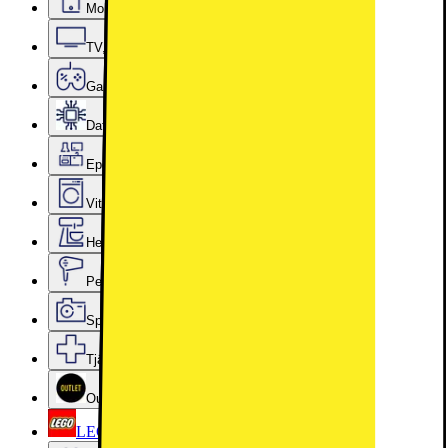
Mobiler, Tablets & Smartklockor
TV, Ljud & Smart Hem
Gaming
Datorkomponenter
Epoq Kök & Tvättstuga
Vitvaror
Hem, Hushåll & Trädgård
Personvård, Hälsa & Skönhet
Sport & Fritid
Tjänster & Tillbehör
Outlet
LEGO