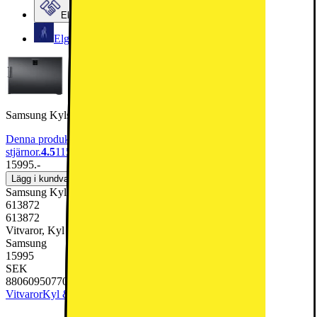
Elgiganten Företag
Elgiganten Kundklubb
Samsung Kylskåp RR39C7EC6B1/EF (svart)
Denna produkt har blivit bedömd som 4.5 av 5 möjliga
stjärnor.
4.5
115
15995.-
Lägg i kundvagn
Samsung Kylskåp RR39C7EC6B1/EF (svart)
613872
613872
Vitvaror, Kyl & Frys, Kylskåp
Samsung
15995
SEK
8806095077062
Vitvaror
Kyl & Frys
Kylskåp