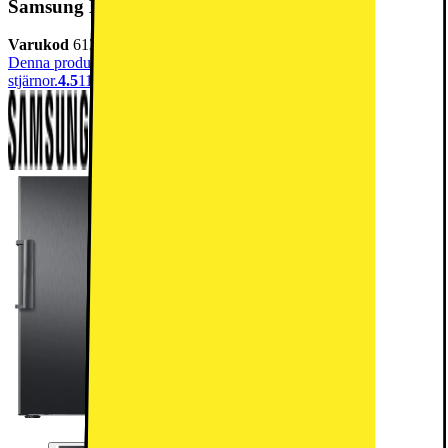
Samsung Kylskåp RR39C7EC6B1/EF (svart)
Varukod
613872
Denna produkt har blivit bedömd som 4.5 av 5 möjliga
stjärnor.
4.5
115