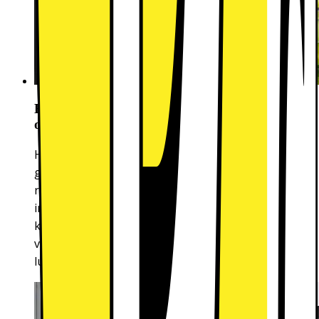
Humidity Control - Optimal förvaring för frukt
och grönsaker
Håll frukt och grönsaker fräscha längre i kylens
grönsakslåda med reglerbar luftfuktighet. Lådans
reglage ger dig möjlighet att optimera miljön för
innehållet. Stäng ventilen för att förhindra att fukt
kommer ut när luftfuktigheten är låg, och öppna
ventilen för att släppa ut överskott när
luftfuktigheten är för hög.