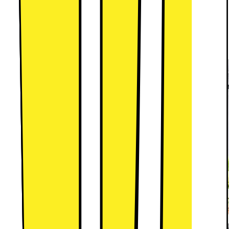
Förvara fler livsmedel tack vare en rymligare insida.
SpaceMax™-teknologin använder speciell isolering
vilket möjliggör tunnare väggar utan att
kompromissa med yttermåtten.