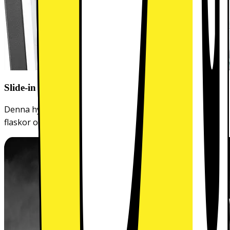
Slide-in Shelf - Smidig hylla för flexibel förvaring
Denna hylla kan skjutas ihop för att ge mer plats åt
flaskor och stora förpackningar.