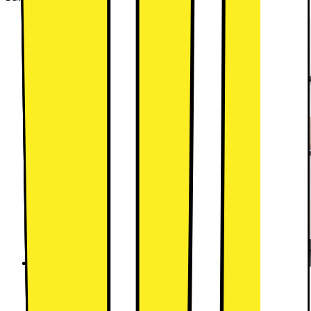
SpaceMax™ - Större insida, samma utsida