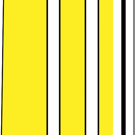
Retur av gammal produkt (elavfall)
349.-
Detta ingår:
Installation av kylskåp (gäller EJ
side-by-side)
749.-
Detta ingår:
Visa fler
Leverans
Hämta i butik
Ange postnummer för leveransinformation