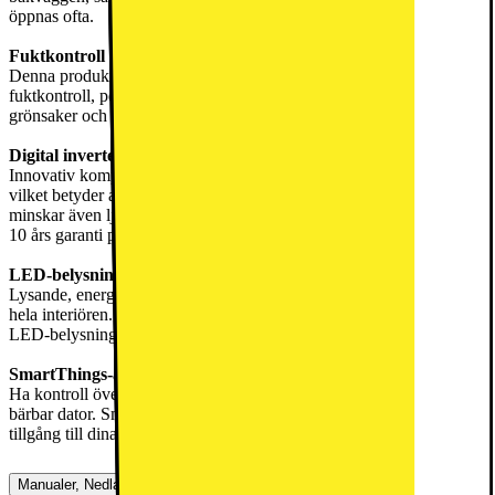
öppnas ofta.
Fuktkontroll
Denna produkt kommer med en praktisk zon med justerbar
fuktkontroll, perfekt för att bevara arom och smak på dina nyköpta
grönsaker och frukter.
Digital inverter-kompressor
Innovativ kompressorteknik arbetar enligt användningsmönster,
vilket betyder att produkten anpassar sig efter din livsstil. Ny teknik
minskar även ljudnivån och förlänger produktens livslängd. Det är
10 års garanti på digital inverter-kompressorn.
LED-belysning
Lysande, energieffektiv belysning ger en utmärkt överblick över
hela interiören. Till skillnad från andra belysningsformer genererar
LED-belysning ingen värme och håller hela produktens livstid.
SmartThings-app
Ha kontroll över denna produkt med din smartphone, surfplatta eller
bärbar dator. SmartThings-appen gör ditt liv enklare genom att ge
tillgång till dina produkter, så du har kontroll var du än är.
Manualer, Nedladdningar, Reklamation & Support