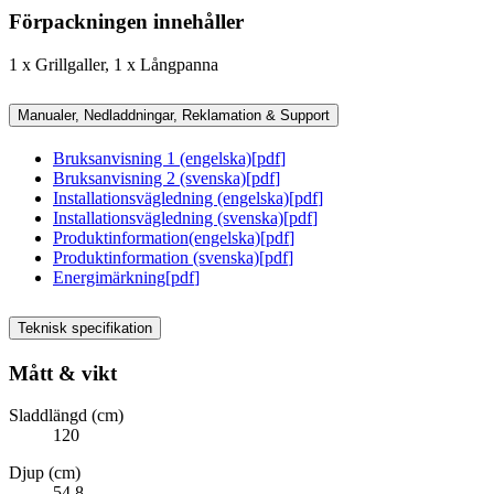
Förpackningen innehåller
1 x Grillgaller, 1 x Långpanna
Manualer, Nedladdningar, Reklamation & Support
Bruksanvisning 1 (engelska)
[
pdf
]
Bruksanvisning 2 (svenska)
[
pdf
]
Installationsvägledning (engelska)
[
pdf
]
Installationsvägledning (svenska)
[
pdf
]
Produktinformation(engelska)
[
pdf
]
Produktinformation (svenska)
[
pdf
]
Energimärkning
[
pdf
]
Teknisk specifikation
Mått & vikt
Sladdlängd (cm)
120
Djup (cm)
54.8