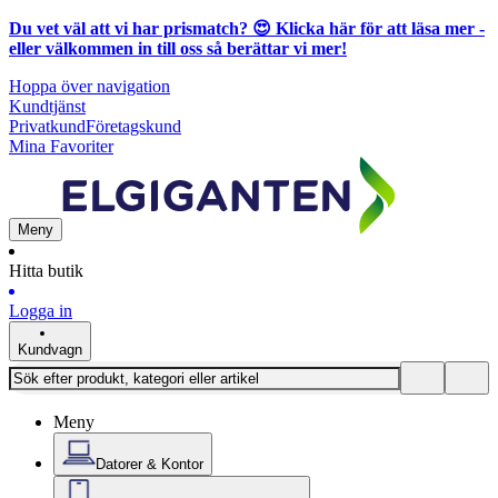
Du vet väl att vi har prismatch? 😍
Klicka här för att läsa mer
-
eller välkommen in till oss så berättar vi mer!
Hoppa över navigation
Kundtjänst
Privatkund
Företagskund
Mina Favoriter
Meny
Hitta butik
Logga in
Kundvagn
Meny
Datorer & Kontor