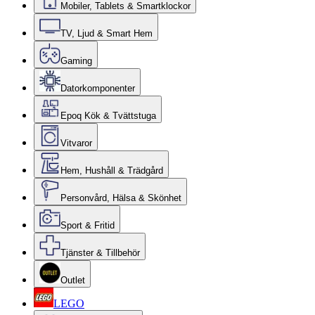
Mobiler, Tablets & Smartklockor
TV, Ljud & Smart Hem
Gaming
Datorkomponenter
Epoq Kök & Tvättstuga
Vitvaror
Hem, Hushåll & Trädgård
Personvård, Hälsa & Skönhet
Sport & Fritid
Tjänster & Tillbehör
Outlet
LEGO