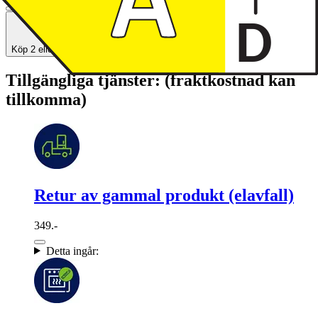
Köp 2 eller fler- få 20% rabatt!
Tillgängliga tjänster: (fraktkostnad kan
tillkomma)
Retur av gammal produkt (elavfall)
349.-
Detta ingår: