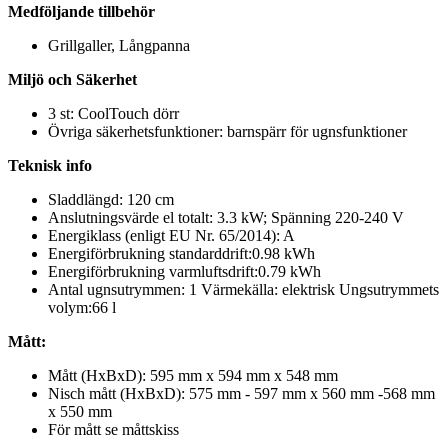
Medföljande tillbehör
Grillgaller, Långpanna
Miljö och Säkerhet
3 st: CoolTouch dörr
Övriga säkerhetsfunktioner: barnspärr för ugnsfunktioner
Teknisk info
Sladdlängd: 120 cm
Anslutningsvärde el totalt: 3.3 kW; Spänning 220-240 V
Energiklass (enligt EU Nr. 65/2014): A
Energiförbrukning standarddrift:0.98 kWh
Energiförbrukning varmluftsdrift:0.79 kWh
Antal ugnsutrymmen: 1 Värmekälla: elektrisk Ungsutrymmets
volym:66 l
Mått:
Mått (HxBxD): 595 mm x 594 mm x 548 mm
Nisch mått (HxBxD): 575 mm - 597 mm x 560 mm -568 mm
x 550 mm
För mått se måttskiss