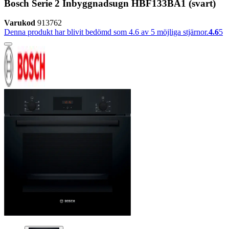
Bosch Serie 2 Inbyggnadsugn HBF133BA1 (svart)
Varukod
913762
Denna produkt har blivit bedömd som 4.6 av 5 möjliga stjärnor.
4.6
5