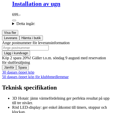
Installation av ugn
699.-
Detta ingår:
Visa fler
Leverans
Hämta i butik
Ange postnummer för leveransinformation
Lägg i kundvagn
Köp 2 spara 20%! Gäller t.o.m. söndag 9 augusti med reservation
för slutförsäljning
Jämför
Spara
30 dagars öppet köp
50 dagars öppet köp för klubbmedlemmar
Teknisk specifikation
3D Hotair: jämn värmefördelning ger perfekta resultat på upp
till tre nivåer.
Röd LED-display: ger enkel åtkomst till timers, stoppur och
klockan.