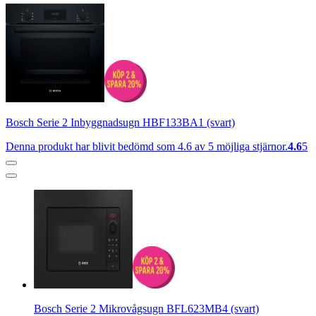
Bosch Serie 2 Inbyggnadsugn HBF133BA1 (svart)
Denna produkt har blivit bedömd som 4.6 av 5 möjliga stjärnor.
4.6
5
Bosch Serie 2 Mikrovågsugn BFL623MB4 (svart)