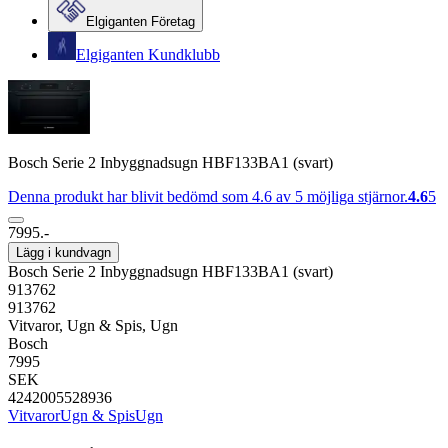
Elgiganten Företag
Elgiganten Kundklubb
Bosch Serie 2 Inbyggnadsugn HBF133BA1 (svart)
Denna produkt har blivit bedömd som 4.6 av 5 möjliga stjärnor.
4.6
5
7995.-
Lägg i kundvagn
Bosch Serie 2 Inbyggnadsugn HBF133BA1 (svart)
913762
913762
Vitvaror, Ugn & Spis, Ugn
Bosch
7995
SEK
4242005528936
Vitvaror
Ugn & Spis
Ugn