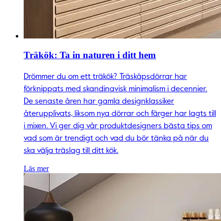
Träkök: Ta in naturen i ditt hem
Drömmer du om ett träkök? Träskåpsdörrar har
förknippats med skandinavisk minimalism i decennier.
De senaste åren har gamla designklassiker
återupplivats, liksom nya dörrar och färger har lagts till
i mixen. Vi ger dig vår produktdesigners bästa tips om
vad som är trendigt och vad du bör tänka på när du
ska välja träslag till ditt kök.
Läs mer