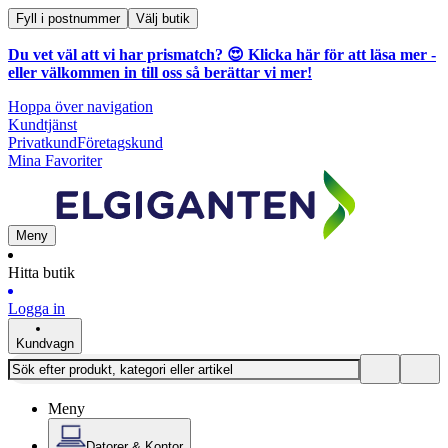
Fyll i postnummer
Välj butik
Du vet väl att vi har prismatch? 😍
Klicka här för att läsa mer
-
eller välkommen in till oss så berättar vi mer!
Hoppa över navigation
Kundtjänst
Privatkund
Företagskund
Mina Favoriter
Meny
Hitta butik
Logga in
Kundvagn
Meny
Datorer & Kontor