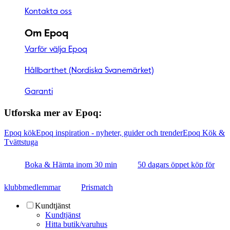
Kontakta oss
Om Epoq
Varför välja Epoq
Hållbarthet (Nordiska Svanemärket)
Garanti
Utforska mer av Epoq:
Epoq kök
Epoq inspiration - nyheter, guider och trender
Epoq Kök &
Tvättstuga
Boka & Hämta inom 30 min
50 dagars öppet köp för
klubbmedlemmar
Prismatch
Kundtjänst
Kundtjänst
Hitta butik/varuhus