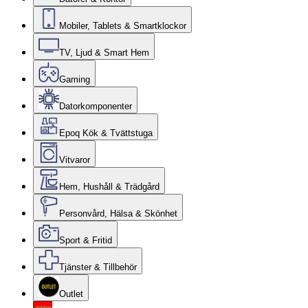
Mobiler, Tablets & Smartklockor
TV, Ljud & Smart Hem
Gaming
Datorkomponenter
Epoq Kök & Tvättstuga
Vitvaror
Hem, Hushåll & Trädgård
Personvård, Hälsa & Skönhet
Sport & Fritid
Tjänster & Tillbehör
Outlet