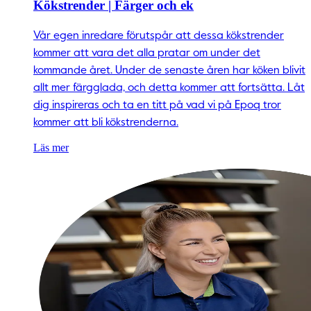
Kökstrender | Färger och ek
Vår egen inredare förutspår att dessa kökstrender
kommer att vara det alla pratar om under det
kommande året. Under de senaste åren har köken blivit
allt mer färgglada, och detta kommer att fortsätta. Låt
dig inspireras och ta en titt på vad vi på Epoq tror
kommer att bli kökstrenderna.
Läs mer