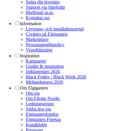
Spåra din leverans
Support via fjärrhjälp
Bluffmail m.m.
Kontakta oss
Information
Leverans- och installationsavtal
Cookies på Elgiganten
Marketplace
Personuppgiftspolicy
Visselblåsning
Inspiration
Kampanjer
Guider & inspiration
Julklappstips 2026
Black Friday / Black Week 2026
Mellandagsrea 2026
Om Elgiganten
Om oss
Om Elkjøp Nordic
Ledningsgrupp
Jobba hos oss
Elgigantenfonden
Elgiganten Företag
Kundklubb
Pressrum