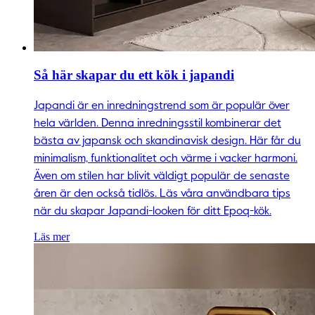
Så här skapar du ett kök i japandi
Japandi är en inredningstrend som är populär över
hela världen. Denna inredningsstil kombinerar det
bästa av japansk och skandinavisk design. Här får du
minimalism, funktionalitet och värme i vacker harmoni.
Även om stilen har blivit väldigt populär de senaste
åren är den också tidlös. Läs våra användbara tips
när du skapar Japandi-looken för ditt Epoq-kök.
Läs mer