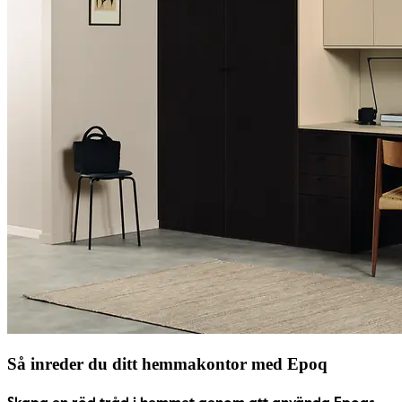
Så inreder du ditt hemmakontor med Epoq
Skapa en röd tråd i hemmet genom att använda Epoqs