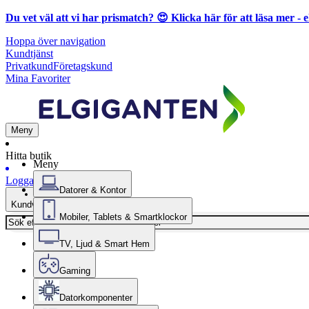
Du vet väl att vi har prismatch? 😍
Klicka här för att läsa mer
- e
Hoppa över navigation
Kundtjänst
Privatkund
Företagskund
Mina Favoriter
Meny
Hitta butik
Meny
Logga in
Datorer & Kontor
Kundvagn
Mobiler, Tablets & Smartklockor
TV, Ljud & Smart Hem
Gaming
Datorkomponenter