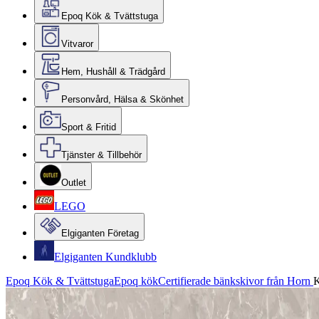
Epoq Kök & Tvättstuga
Vitvaror
Hem, Hushåll & Trädgård
Personvård, Hälsa & Skönhet
Sport & Fritid
Tjänster & Tillbehör
Outlet
LEGO
Elgiganten Företag
Elgiganten Kundklubb
Epoq Kök & Tvättstuga
Epoq kök
Certifierade bänkskivor från Horn
K