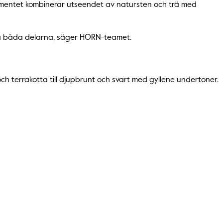
timentet kombinerar utseendet av natursten och trä med
 få båda delarna, säger HORN-teamet.
h terrakotta till djupbrunt och svart med gyllene undertoner.