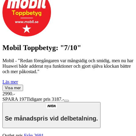
Mobil Toppbetyg: "7/10"
Mobil - "Redan föregångaren var mångsidig och smidig, men nu har
Huawei både adderat nya funktioner och gjort själva klockan bättre
och mer påkostad."
Läs mer
Visa mer
2990.-
SPARA 197
Tidigare pris 3187.-
Se månadspris vid delbetalning.
Outlet-pris
Från 2691.-