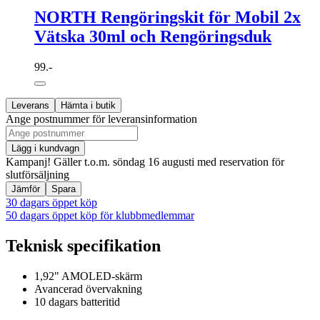
NORTH Rengöringskit för Mobil 2x
Vätska 30ml och Rengöringsduk
99.-
Leverans
Hämta i butik
Ange postnummer för leveransinformation
Lägg i kundvagn
Kampanj! Gäller t.o.m. söndag 16 augusti med reservation för
slutförsäljning
Jämför
Spara
30 dagars öppet köp
50 dagars öppet köp för klubbmedlemmar
Teknisk specifikation
1,92" AMOLED-skärm
Avancerad övervakning
10 dagars batteritid