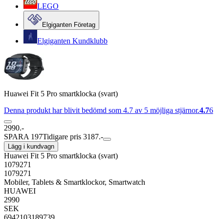
LEGO
Elgiganten Företag
Elgiganten Kundklubb
Huawei Fit 5 Pro smartklocka (svart)
Denna produkt har blivit bedömd som 4.7 av 5 möjliga stjärnor.
4.7
6
2990.-
SPARA 197
Tidigare pris 3187.-
Lägg i kundvagn
Huawei Fit 5 Pro smartklocka (svart)
1079271
1079271
Mobiler, Tablets & Smartklockor, Smartwatch
HUAWEI
2990
SEK
6942103189739