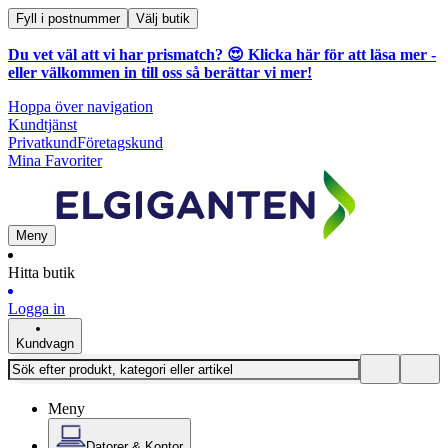
Fyll i postnummer
Välj butik
Du vet väl att vi har prismatch? 😍
Klicka här för att läsa mer
-
eller välkommen in till oss så berättar vi mer!
Hoppa över navigation
Kundtjänst
Privatkund
Företagskund
Mina Favoriter
Meny
Hitta butik
Logga in
Kundvagn
Meny
Datorer & Kontor