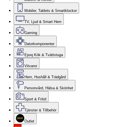
Mobiler, Tablets & Smartklockor
TV, Ljud & Smart Hem
Gaming
Datorkomponenter
Epoq Kök & Tvättstuga
Vitvaror
Hem, Hushåll & Trädgård
Personvård, Hälsa & Skönhet
Sport & Fritid
Tjänster & Tillbehör
Outlet