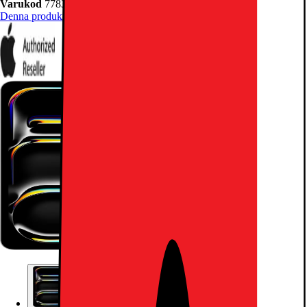
Varukod
778351
Denna produkt har blivit bedömd som 5 av 5 möjliga stjärnor.
5
7