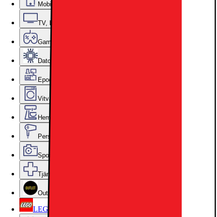
Mobiler, Tablets & Smartklockor
TV, Ljud & Smart Hem
Gaming
Datorkomponenter
Epoq Kök & Tvättstuga
Vitvaror
Hem, Hushåll & Trädgård
Personvård, Hälsa & Skönhet
Sport & Fritid
Tjänster & Tillbehör
Outlet
LEGO