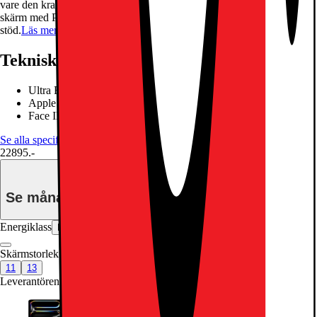
vare den kraftfulla Apple M4-processorn, Ultra Retina XDR OLED-
skärm med ProMotion och en 12Mpx bakkamera med ProRes-
stöd.
Läs mer om produkten
Teknisk specifikation
Ultra Retina XDR OLED-skärm
Apple M4-krets med nio kärnor
Face ID, LiDAR-skanner
Se alla specifikationer
22895.-
Se månadspris vid delbetalning.
Energiklass
Produktinformationsblad
Skärmstorlek (tum)
:
11
11
13
Leverantörens färgnamn
:
Silver