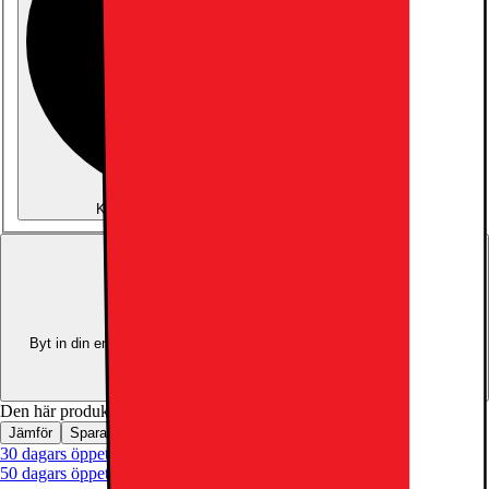
Köp utan abonnemang
22895.-
Trade-in:
Uppgradera för mindre
Byt in din enhet och använd dess värde som delbetalning mot en ny
enhet.
Beräkna ditt inbytesvärde
Den här produkten är inte tillgänglig
Jämför
Spara
30 dagars öppet köp
50 dagars öppet köp för klubbmedlemmar