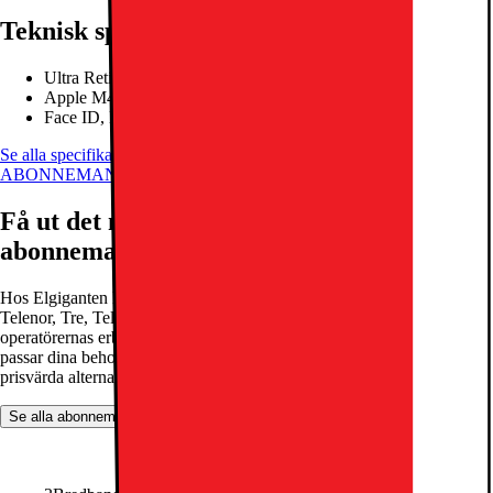
Teknisk specifikation
Ultra Retina XDR OLED-skärm
Apple M4-krets med nio kärnor
Face ID, LiDAR-skanner
Se alla specifikationer
ABONNEMANG
Få ut det mesta av din telefon med rätt
abonnemang
Hos Elgiganten hittar du ett brett utbud av abonnemang från Telia,
Telenor, Tre, Tele2 och Halebop. Vi gör det enkelt för dig att jämföra
operatörernas erbjudanden och hitta det perfekta abonnemanget som
passar dina behov. Oavsett om du letar efter snabb uppkoppling,
prisvärda alternativ eller flexibla lösningar, har vi något för alla.
Se alla abonnemang