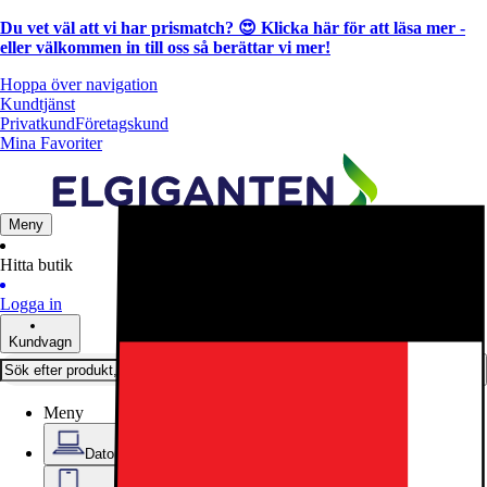
Du vet väl att vi har prismatch? 😍
Klicka här för att läsa mer
-
eller välkommen in till oss så berättar vi mer!
Hoppa över navigation
Kundtjänst
Privatkund
Företagskund
Mina Favoriter
Meny
Hitta butik
Logga in
Kundvagn
Meny
Datorer & Kontor