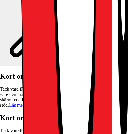
Kort om produkten
Tack vare iPad Pro 11” kan du enkelt uttrycka din kreativa talang, tack
vare den kraftfulla Apple M4-processorn, Ultra Retina XDR OLED-
skärm med ProMotion och en 12Mpx bakkamera med ProRes-
stöd.
Läs mer om produkten
Kort om produkten
Tack vare iPad Pro 11” kan du enkelt uttrycka din kreativa talang, tack