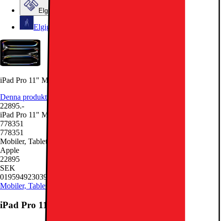
Elgiganten Företag
Elgiganten Kundklubb
iPad Pro 11" M4 1TB WiFi + 5G (Silver)
Denna produkt har blivit bedömd som 5 av 5 möjliga stjärnor.
5
7
22895.-
iPad Pro 11" M4 1TB WiFi + 5G (Silver)
778351
778351
Mobiler, Tablets & Smartklockor, Surfplatta
Apple
22895
SEK
0195949230394
Mobiler, Tablets & Smartklockor
Surfplatta
iPad Pro 11" M4 1TB WiFi + 5G (Silver)