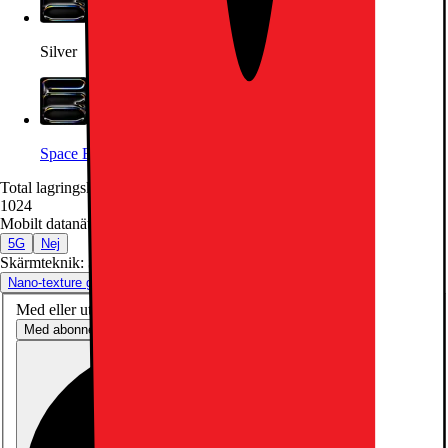
Silver
Space Black
Total lagringskapacitet (GB)
:
1024
1024
Mobilt datanätverk
:
5G
5G
Nej
Skärmteknik
:
Standard glass
Nano-texture glass
Standard glass
Med eller utan abonnemang?
Med abonnemang