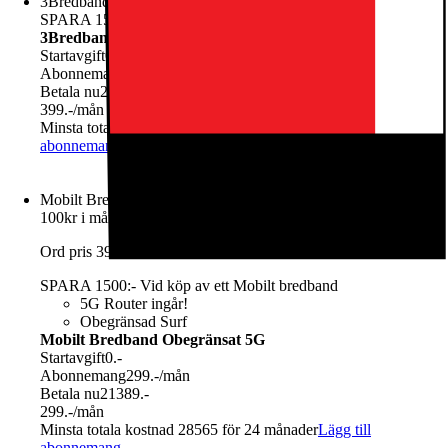
3Bredband Max 150 Mbit/s
SPARA 1500:- Vid köp av ett Mobilt bredband
3Bredband Max 150 Mbit/s
Startavgift
0.-
Abonnemang
399.-
/mån
Betala nu
21389.-
399.-
/mån
Minsta totala kostnad 30965 för 24 månader
Lägg till
abonnemang
Mobilt Bredband Obegränsat 5G
100kr i månadsrabatt vid 12 månaders bindningstid.
Ord pris 399kr
SPARA 1500:- Vid köp av ett Mobilt bredband
5G Router ingår!
Obegränsad Surf
Mobilt Bredband Obegränsat 5G
Startavgift
0.-
Abonnemang
299.-
/mån
Betala nu
21389.-
299.-
/mån
Minsta totala kostnad 28565 för 24 månader
Lägg till
abonnemang