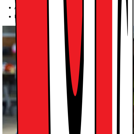
Alltid toppmodern utrustning
Enkla och flexibla avtal