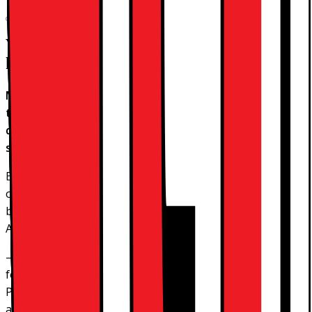
Vill du ha förstklassig utrustning till låga
kostnader?
Många företag behöver både god likviditet och
tillgång till den senaste IT-utrustningen. Visste du att
det finns en lösning som kan ge er båda delarna på
samma gång?
Elektronisk utrustning är något av det viktigaste, men
också något av det dyraste, ett företag behöver för att
bedriva sin verksamhet. Eller är det egentligen det? Med
Apple Financial Services behöver det inte vara det.
– Tjänsten innebär att ditt företag kan förena
förstklassig utrustning med låga kostnader, säger Tania
Prorokovic, kundansvarig B2B på Elgigantens B2B-
avdelning, Elgiganten Företag.