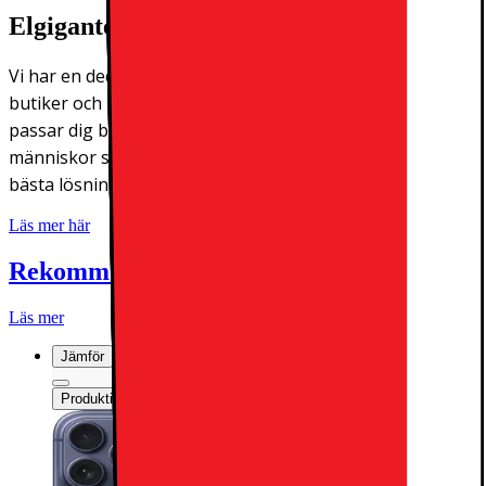
Elgiganten Företag
Vi har en dedikerad B2B-avdelning. På vår hemsida, i våra
butiker och hos er. Du väljer själv vilket alternativ som
passar dig bäst. Oavsett vilket du väljer hittar du
människor som snabbt förstår dina behov och hittar de
bästa lösningarna.
Läs mer här
Rekommenderade Apple-produkter:
Läs mer
Jämför
Produktinformationsblad