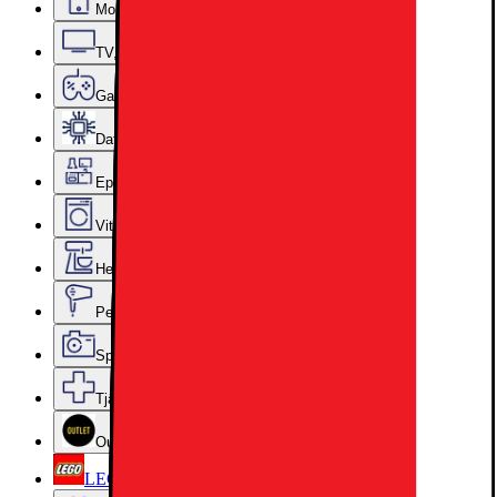
Mobiler, Tablets & Smartklockor
TV, Ljud & Smart Hem
Gaming
Datorkomponenter
Epoq Kök & Tvättstuga
Vitvaror
Hem, Hushåll & Trädgård
Personvård, Hälsa & Skönhet
Sport & Fritid
Tjänster & Tillbehör
Outlet
LEGO