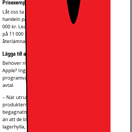
Prisexempel
Låt oss ta en iPhone som exempel. Med ett nypris i
handeln på 15 000 kr garanterar vi ett återköpspris på 4
000 kr. Leasingavgiften baseras därför på ett enhetspris
på 11 000 kr, vilket blir 458 kr per månad om telefonen
återlämnas efter 24 månader.
Lägga till andra märken
Behöver ni annan utrustning som inte kommer från
Apple? Inga problem. Andra märkens maskin- och
programvaruprodukter kan också inkluderas i samma
avtal.
– När utrustningen återlämnas till oss torkar vi av
produkterna, formaterar om dem och säljer dem på
begagnatmarknaden. Detta är en mycket bättre lösning
än att de blir liggande oanvända i en låda eller på en
lagerhylla, avslutar Prorokovic.