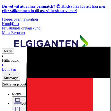
Du vet väl att vi har prismatch? 😍
Klicka här för att läsa mer
-
eller välkommen in till oss så berättar vi mer!
Hoppa över navigation
Kundtjänst
Privatkund
Företagskund
Mina Favoriter
Meny
Hitta butik
Logga in
Kundvagn
Meny
Datorer & Kontor