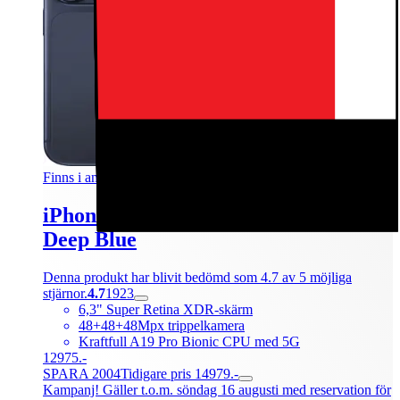
Finns i andra varianter
iPhone 17 Pro 5G smartphone 256GB
Deep Blue
Denna produkt har blivit bedömd som 4.7 av 5 möjliga
stjärnor.
4.7
1923
6,3" Super Retina XDR-skärm
48+48+48Mpx trippelkamera
Kraftfull A19 Pro Bionic CPU med 5G
12975.-
SPARA 2004
Tidigare pris 14979.-
Kampanj! Gäller t.o.m. söndag 16 augusti med reservation för