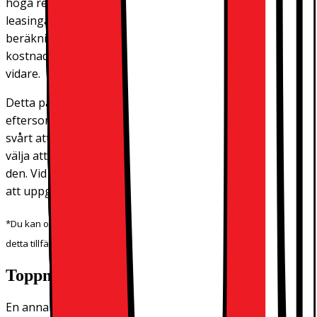
höga restvärde tas med i beräkningen av den månatliga
leasingavgiften. Genom att dra av återköpsvärdet vid
beräkningen av leasingavgiften, hålls företagets
kostnader så låga som möjligt,
berättar Prorokovic
vidare.
Detta passar särskilt bra för små och nystartade företag,
eftersom de ofta har begränsad likviditet som gör det
svårt att följa den senaste tekniska utvecklingen. Ni kan
välja att köpa produkten istället för att lämna tilllbaks
den. Vid ett sådant tillfälle kommer det återstående priset
att uppges vid förfrågan.
*Du kan också välja att köpa produkter från andra märken än Apple. I
detta tillfälle kan prismodellen som vi arbetar med se annorlunda ut.
Toppmodern utrustning
En annan fördel med upplägget är att ni alltid har tillgång