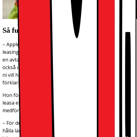
Så fungerar det
– Apple Financial Services är baserat på ett
leasingkoncept. Det innebär att ni har produkten under
en avtalad tid och därefter måste återlämna den. Ni kan
också utvidga paketet med andra produkter och tjänster
ni vill ha, t.ex. garanti, försäkringstjänster och tillbehör,
förklarar
Prorokovic.
Hon förstår att det kan verka märkligt för ett företag att
leasa elektronisk utrustning, men säger att lösningen
medför flera fördelar.
– För det första är alla Apple-produkter tillverkade för att
hålla länge, vilket gynnar er när ni leasar. Produkternas