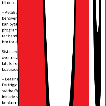
till den senaste utrustningen.
– Avtalsperioden är flexibel eftersom företag då och då
behöver uppdatera sin utrustning. Detta innebär att ni
kan byta ut er utrustning innan produkten och
programvaran blir gamla och nya versioner lanseras. Vi
tar hand om er gamla utrustning och återvinner den –
bra för er och bra för miljön,
förklarar Prorokovic.
Sist men inte minst ger tjänsten en fullständig översikt
över nuvarande och framtida kostnader. Därmed blir det
lätt för er att budgetera och ännu lättare att justera era
kostnader efter behov.
– Leasing binder inte upp företagets kapital i utrustning.
De frigjorda medlen kan antingen användas för att
stärka företagets eget kapital eller för att investera i
initiativ som främjar tillväxt och vässar
konkurrenskraften”, avslutar hon.